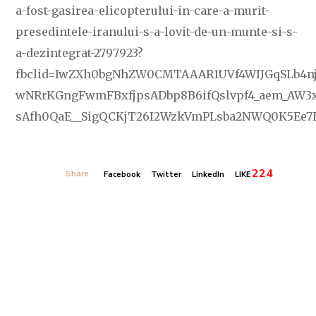
a-fost-gasirea-elicopterului-in-care-a-murit-
presedintele-iranului-s-a-lovit-de-un-munte-si-s-
a-dezintegrat-2797923?
fbclid=IwZXh0bgNhZW0CMTAAAR1UVf4WIJGqSLb4nj
wNRrKGngFwmFBxfjpsADbp8B6ifQslvpf4_aem_AW3x
sAfh0QaE__SigQCKjT26I2WzkVmPLsba2NWQ0K5Ee7EB
224
Share
Facebook
Twitter
LinkedIn
LIKE