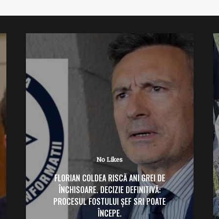
No Likes
FLORIAN COLDEA RISCĂ ANI GREI DE
ÎNCHISOARE. DECIZIE DEFINITIVĂ:
PROCESUL FOSTULUI ȘEF SRI POATE
ÎNCEPE.