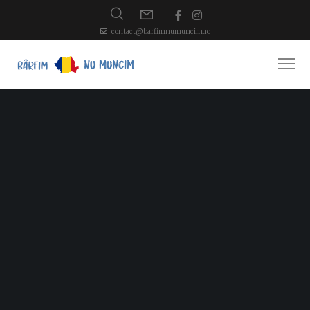
contact@barfimnumuncim.ro