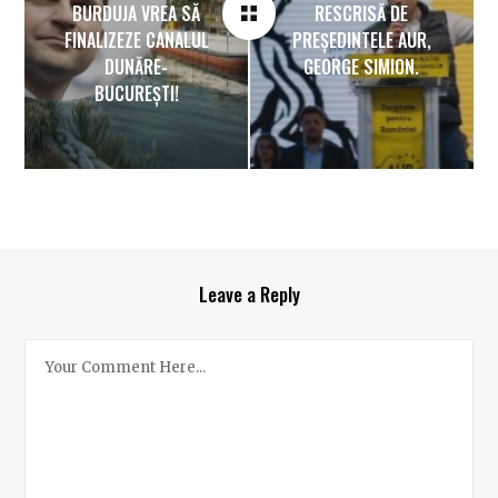
BURDUJA VREA SĂ
RESCRISĂ DE
FINALIZEZE CANALUL
PREȘEDINTELE AUR,
DUNĂRE-
GEORGE SIMION.
BUCUREȘTI!
Leave a Reply