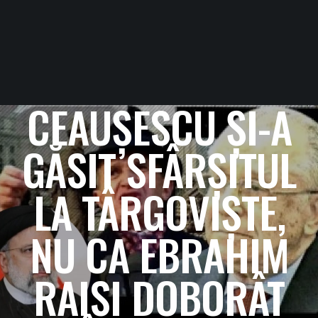
CEAUȘESCU ȘI-A
GĂSIT SFÂRȘITUL
LA TÂRGOVIȘTE,
NU CA EBRAHIM
RAISI DOBORÂT