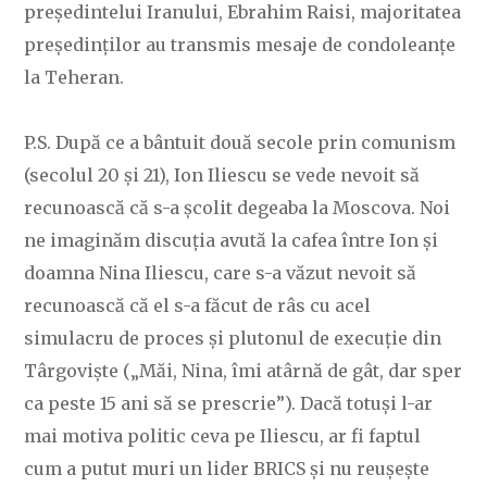
președintelui Iranului, Ebrahim Raisi, majoritatea
președinților au transmis mesaje de condoleanțe
la Teheran.
P.S. După ce a bântuit două secole prin comunism
(secolul 20 și 21), Ion Iliescu se vede nevoit să
recunoască că s-a școlit degeaba la Moscova. Noi
ne imaginăm discuția avută la cafea între Ion și
doamna Nina Iliescu, care s-a văzut nevoit să
recunoască că el s-a făcut de râs cu acel
simulacru de proces și plutonul de execuție din
Târgoviște („Măi, Nina, îmi atârnă de gât, dar sper
ca peste 15 ani să se prescrie”). Dacă totuși l-ar
mai motiva politic ceva pe Iliescu, ar fi faptul
cum a putut muri un lider BRICS și nu reușește