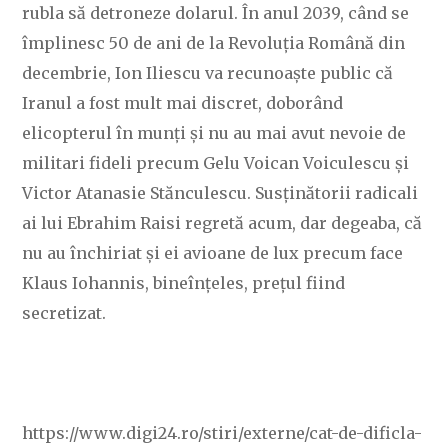
rubla să detroneze dolarul. În anul 2039, când se
împlinesc 50 de ani de la Revoluția Română din
decembrie, Ion Iliescu va recunoaște public că
Iranul a fost mult mai discret, doborând
elicopterul în munți și nu au mai avut nevoie de
militari fideli precum Gelu Voican Voiculescu și
Victor Atanasie Stănculescu. Susținătorii radicali
ai lui Ebrahim Raisi regretă acum, dar degeaba, că
nu au închiriat și ei avioane de lux precum face
Klaus Iohannis, bineînțeles, prețul fiind
secretizat.
https://www.digi24.ro/stiri/externe/cat-de-dificla-