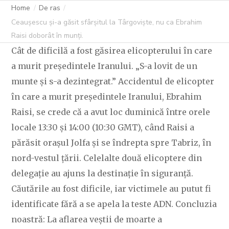
ÎN MUNȚI.
Home
De ras
Ceaușescu și-a găsit sfârșitul la Târgoviște, nu ca Ebrahim
Raisi doborât în munți.
Cât de dificilă a fost găsirea elicopterului în care
C OVIDIU
21 MAI 2024
224 LIKES
a murit președintele Iranului. „S-a lovit de un
munte și s-a dezintegrat.” Accidentul de elicopter
în care a murit președintele Iranului, Ebrahim
Raisi, se crede că a avut loc duminică între orele
locale 13:30 și 14:00 (10:30 GMT), când Raisi a
părăsit orașul Jolfa și se îndrepta spre Tabriz, în
nord-vestul țării. Celelalte două elicoptere din
delegație au ajuns la destinație în siguranță.
Căutările au fost dificile, iar victimele au putut fi
identificate fără a se apela la teste ADN. Concluzia
noastră: La aflarea veștii de moarte a