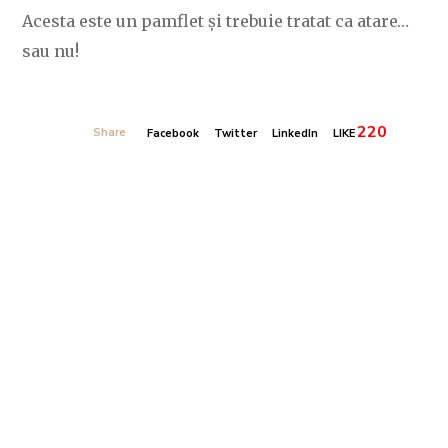
Acesta este un pamflet și trebuie tratat ca atare…
sau nu!
220
Share
Facebook
Twitter
LinkedIn
LIKE
Banner