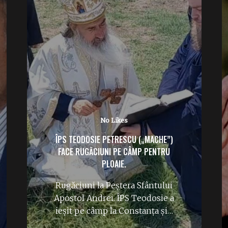
No Likes
ÎPS TEODOSIE PETRESCU („MACHE”)
FACE RUGĂCIUNI PE CÂMP PENTRU
PLOAIE.
Rugăciuni la Peștera Sfântului
Apostol Andrei. ÎPS Teodosie a
ieșit pe câmp la Constanța și…