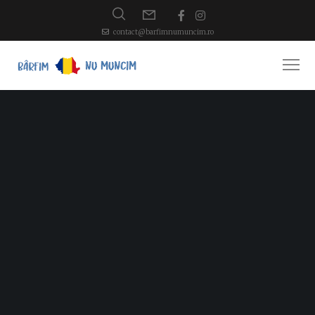
contact@barfimnumuncim.ro