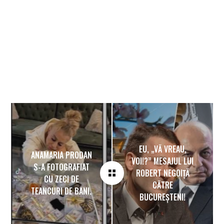
EU, „VĂ VREAU,
ANAMARIA PRODAN
VOI!?” MESAJUL LUI
S-A FOTOGRAFIAT
ROBERT NEGOIȚĂ
CU ZECI DE
CĂTRE
TEANCURI DE BANI.
BUCUREȘTENI!