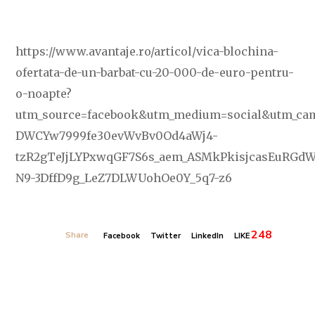
https://www.avantaje.ro/articol/vica-blochina-
ofertata-de-un-barbat-cu-20-000-de-euro-pentru-
o-noapte?
utm_source=facebook&utm_medium=social&utm_ca
DWCYw7999fe30evWvBv0Od4aWj4-
tzR2gTeJjLYPxwqGF7S6s_aem_ASMkPkisjcasEuR
N9-3DffD9g_LeZ7DLWUohOe0Y_5q7-z6
248
Share
Facebook
Twitter
LinkedIn
LIKE