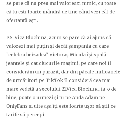
se pare că nu prea mai valoreazi nimic, cu toate
că tu ești foarte mândră de tine când vezi cât de
ofertantă ești.
P.S. Vica Blochina, acum se pare că ai ajuns să
valorezi mai puțin și decât șampania cu care
”celebra beizadea” Victoraș Micula își spală
jeantele și cauciucurile mașinii, pe care noi îl
considerăm un parazit, dar din păcate milioanele
de urmăritori pe TikTok îl consideră cea mai
mare vedetă a secolului 21.Vica Blochina, ia-o de
bine, poate o urmezi și tu pe Anda Adam pe
OnlyFans și uite așa îți este foarte ușor să știi ce
tarife să percepi.