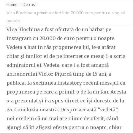
NOAPTE.
Home
De ras
Vica Blochina a primit o ofertă de 20.000 euro pentru o singură
noapte.
Vica Blochina a fost ofertată de un bărbat pe
C OVIDIU
28 MARTIE 2024
248 LIKES
Instagram cu 20.000 de euro pentru o noapte.
Vedeta a luat în râs propunerea lui, le-a arătat
chiar și fanilor ei de pe internet ce mesaj i-a scris
admiratorul ei. Vedeta, care i-a fost amantă
antrenorului Victor Pițurcă timp de 16 ani, a
publicat la secțiunea Instastory recent mesajul cu
propunerea pe care a primit-o de la un fan. Acesta
s-a prezentat și i-a spus direct ce își dorește de la
ea. Concluzia noastră: Despre această ”vedetă”,
noi credem că nu mai are nimic de oferit, când
ajungi să îți afișezi oferta pentru o noapte, chiar