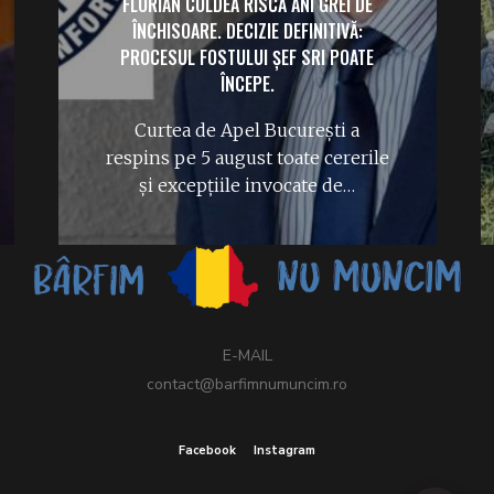
FLORIAN COLDEA RISCĂ ANI GREI DE
ÎNCHISOARE. DECIZIE DEFINITIVĂ:
PROCESUL FOSTULUI ȘEF SRI POATE
ÎNCEPE.
Curtea de Apel București a
respins pe 5 august toate cererile
și excepțiile invocate de…
E-MAIL
contact@barfimnumuncim.ro
Facebook
Instagram