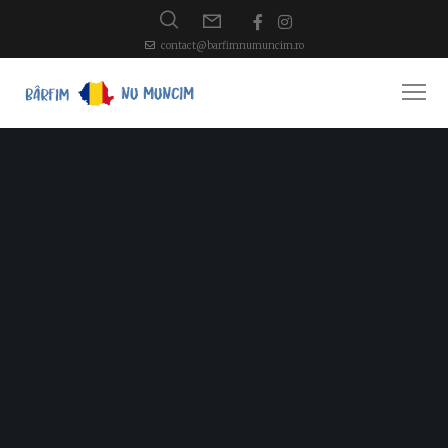
contact@barfimnumuncim.ro