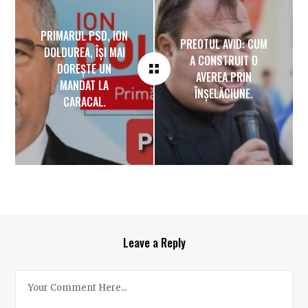
PRIMARUL PSD, ION
PREOTUL AVID: CUM
DOLDUREA, ÎȘI MAI
A CONSTRUIT O
DOREȘTE UN
AVEREA PRIN
MANDAT LA
ÎNȘELĂCIUNE.
CARACAL.
Leave a Reply