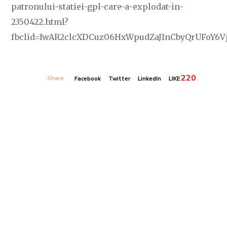
patronului-statiei-gpl-care-a-explodat-in-
2350422.html?
fbclid=IwAR2clcXDCuz06HxWpudZaJInCbyQrUFoY6
220
Share
Facebook
Twitter
LinkedIn
LIKE
Banner