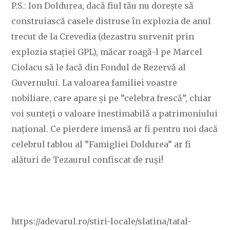
P.S.: Ion Doldurea, dacă fiul tău nu dorește să
construiască casele distruse în explozia de anul
trecut de la Crevedia (dezastru survenit prin
explozia stației GPL), măcar roagă-l pe Marcel
Ciolacu să le facă din Fondul de Rezervă al
Guvernului. La valoarea familiei voastre
nobiliare, care apare și pe ”celebra frescă”, chiar
voi sunteți o valoare inestimabilă a patrimoniului
național. Ce pierdere imensă ar fi pentru noi dacă
celebrul tablou al ”Famigliei Doldurea” ar fi
alături de Tezaurul confiscat de ruși!
https://adevarul.ro/stiri-locale/slatina/tatal-