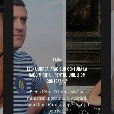
1 Like
ELENA UDREA, ATAC SUB CENTURĂ LA
RADU MIRUȚĂ: „PENTRU UNII, 2 CM
CONTEAZĂ…”
Elena Udrea îl ironizează pe
ministrul interimar al Apărării,
Radu Dinel Miruță, după anunțul
potrivit…