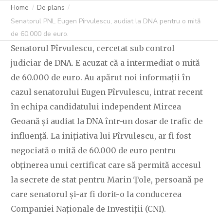
DE 60.000 DE
Home
De plans
Senatorul PNL Eugen Pîrvulescu, audiat la DNA pentru o mită
EURO.
de 60.000 de euro.
Senatorul Pîrvulescu, cercetat sub control
judiciar de DNA. E acuzat că a intermediat o mită
de 60.000 de euro. Au apărut noi informații în
C OVIDIU
14 OCTOMBRIE 2024
218 LIKES
cazul senatorului Eugen Pîrvulescu, intrat recent
în echipa candidatului independent Mircea
Geoană și audiat la DNA într-un dosar de trafic de
influență. La inițiativa lui Pîrvulescu, ar fi fost
negociată o mită de 60.000 de euro pentru
obținerea unui certificat care să permită accesul
la secrete de stat pentru Marin Țole, persoană pe
care senatorul și-ar fi dorit-o la conducerea
Companiei Naționale de Investiții (CNI).