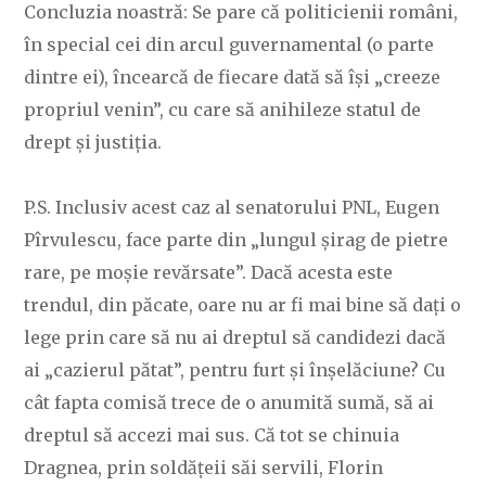
Concluzia noastră: Se pare că politicienii români,
în special cei din arcul guvernamental (o parte
dintre ei), încearcă de fiecare dată să își „creeze
propriul venin”, cu care să anihileze statul de
drept și justiția.
P.S. Inclusiv acest caz al senatorului PNL, Eugen
Pîrvulescu, face parte din „lungul șirag de pietre
rare, pe moșie revărsate”. Dacă acesta este
trendul, din păcate, oare nu ar fi mai bine să dați o
lege prin care să nu ai dreptul să candidezi dacă
ai „cazierul pătat”, pentru furt și înșelăciune? Cu
cât fapta comisă trece de o anumită sumă, să ai
dreptul să accezi mai sus. Că tot se chinuia
Dragnea, prin soldățeii săi servili, Florin