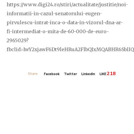
https://www.digi24.ro/stiri/actualitate/justitie/noi-
informatii-in-cazul-senatorului-eugen-
pirvulescu-intrat-inca-o-data-in-vizorul-dna-ar-
fi-intermediat-o-mita-de-60-000-de-euro-
2965029?
fbclid=IwY2xjawF6Dt9leHRuA2FlbQIxMQABHR6Sbl
218
Share
Facebook
Twitter
LinkedIn
LIKE