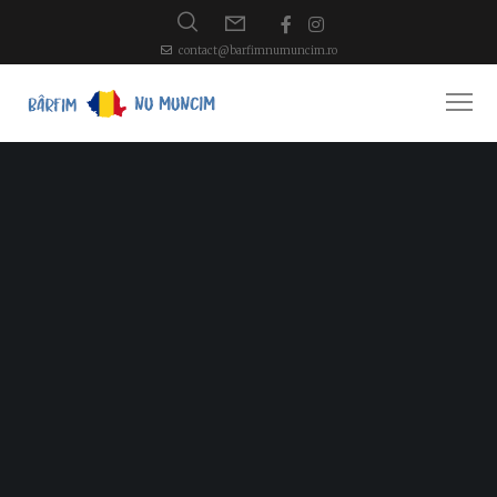
contact@barfimnumuncim.ro