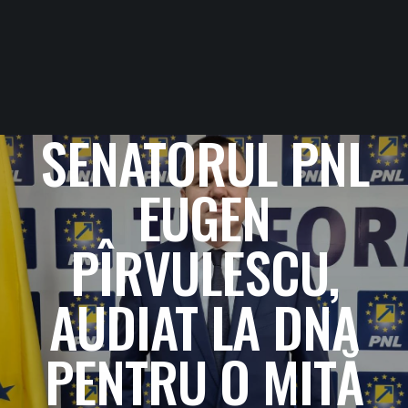
SENATORUL PNL
EUGEN
PÎRVULESCU,
AUDIAT LA DNA
PENTRU O MITĂ