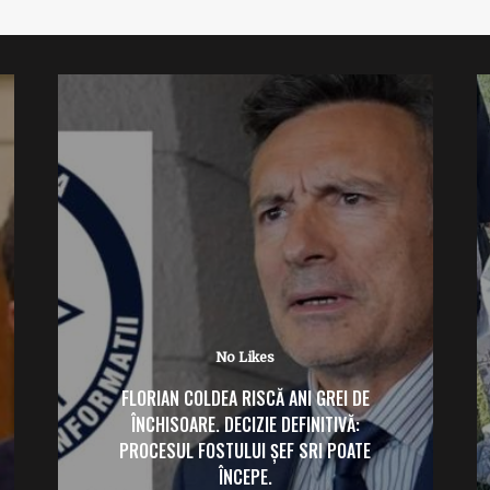
No Likes
FLORIAN COLDEA RISCĂ ANI GREI DE
ÎNCHISOARE. DECIZIE DEFINITIVĂ:
PROCESUL FOSTULUI ȘEF SRI POATE
ÎNCEPE.