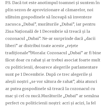
P.S. Dacă tot este anotimpul toamnei și suntem în
plin sezon de aprovizionare al cămarelor, noi
sfătuim gospodinele să înceapă să inventeze
zacusca „Dubai”, murăturile „Dubai”, iar pentru
Ziua Națională de 1 Decembrie să treacă și la
cozonacul „Dubai”. Ne-ar surprinde dacă „dacii
liberi” ar distribui toate aceste „rețete
tradiționale”!Morala: Cozonacul „Dubai” ar fi bine
făcut doar cu rahat și ar trebui asociat foarte mult
cu politicienii, deoarece alegerile parlamentare
sunt pe 1 Decembrie. După ce trec alegerile și
aleșii noștri „se vor sătura de rahat”, abia atunci
ar putea gospodinele să treacă la cozonacul cu
mac și cel cu nucă.Murăturile „Dubai” ar semăna
perfect cu politicienii noștri: acri și acizi, la fel