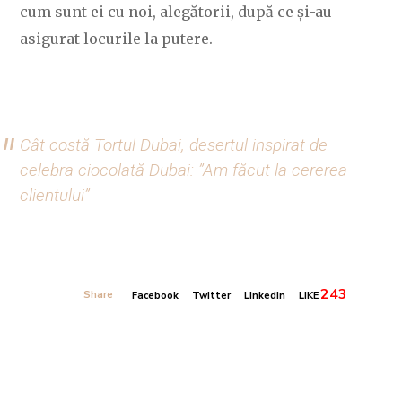
cum sunt ei cu noi, alegătorii, după ce și-au
asigurat locurile la putere.
Cât costă Tortul Dubai, desertul inspirat de
celebra ciocolată Dubai: ”Am făcut la cererea
clientului”
243
Share
Facebook
Twitter
LinkedIn
LIKE