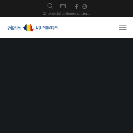
contact@barfimnumuncim.ro