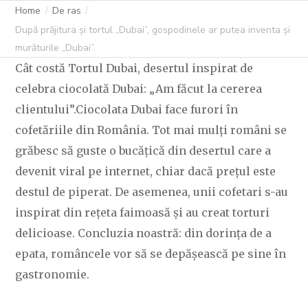
MURĂTURILE
Home
De ras
După prăjitura și tortul „Dubai”, gospodinele ar putea inventa și
„DUBAI”.
murăturile „Dubai”.
Cât costă Tortul Dubai, desertul inspirat de
celebra ciocolată Dubai: „Am făcut la cererea
clientului”.Ciocolata Dubai face furori în
C OVIDIU
15 OCTOMBRIE 2024
243 LIKES
cofetăriile din România. Tot mai mulți români se
grăbesc să guste o bucățică din desertul care a
devenit viral pe internet, chiar dacă prețul este
destul de piperat. De asemenea, unii cofetari s-au
inspirat din rețeta faimoasă și au creat torturi
delicioase. Concluzia noastră: din dorința de a
epata, româncele vor să se depășească pe sine în
gastronomie.