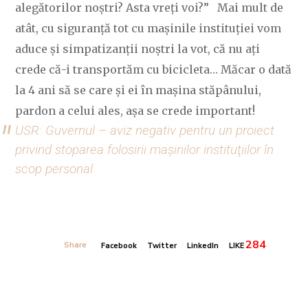
alegătorilor noștri? Asta vreți voi?” Mai mult de
atât, cu siguranță tot cu mașinile instituției vom
aduce și simpatizanții noștri la vot, că nu ați
crede că-i transportăm cu bicicleta… Măcar o dată
la 4 ani să se care și ei în mașina stăpânului,
pardon a celui ales, așa se crede important!
USR: Guvernul – aviz negativ pentru un proiect
privind stoparea folosirii maşinilor instituţiilor în
scop personal
284
Share
Facebook
Twitter
LinkedIn
LIKE