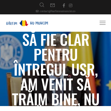
contact@barfimnumuncim.ro
SĂ FIE CLAR
PENTRU
ÎNTREGUL USR,
AM VENIT SĂ
TRĂIM BINE, NU