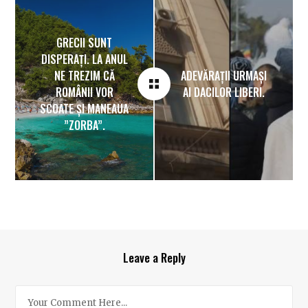
GRECII SUNT
DISPERAȚI. LA ANUL
NE TREZIM CĂ
ADEVĂRAȚII URMAȘI
ROMÂNII VOR
AI DACILOR LIBERI.
SCOATE ȘI MANEAUA
”ZORBA”.
Leave a Reply