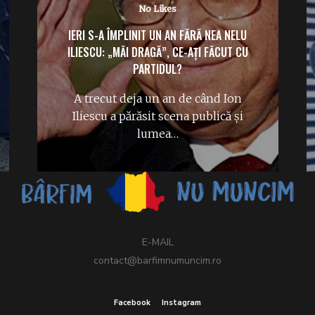
No Likes
IERI S-A ÎMPLINIT UN AN FĂRĂ NEA NELU
ILIESCU: „MĂI DRAGĂ”, CE-AȚI FĂCUT CU
PARTIDUL?
A trecut deja un an de când Ion
Iliescu a părăsit scena publică și
lumea…
E-MAIL
contact@barfimnumuncim.ro
Facebook
Instagram