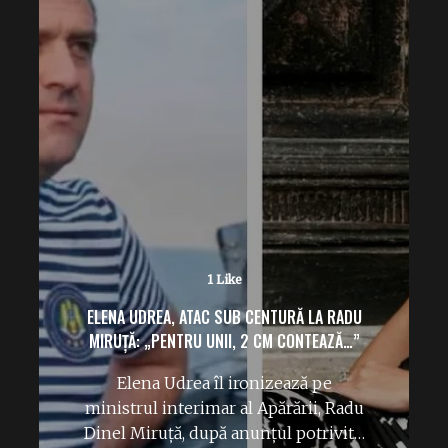
No Likes
PATRIARHUL KIRILL SUSȚINE CĂ „HARUL
DIVIN A AJUTAT URSS SĂ CREEZE BOMBA
ATOMICĂ.”
Declarațiile recente ale Patriarhului
Kirill al Rusiei reflectă o derivă
periculoasă în discursul public.
Afirmațiile…