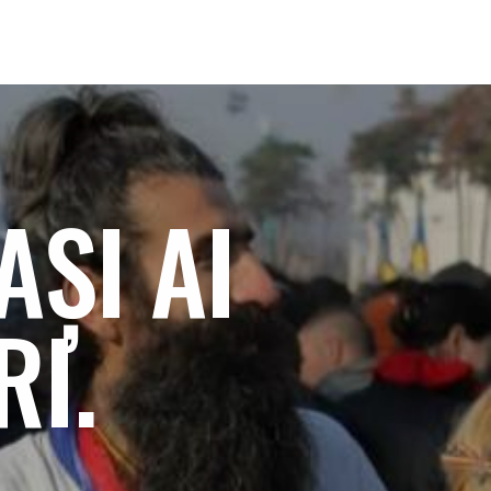
ȘI AI
RI.