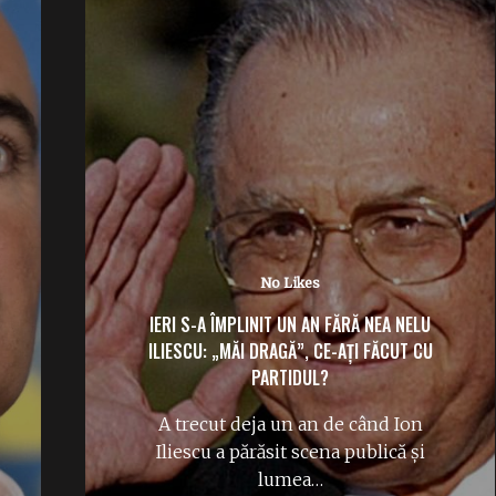
1 Like
ELENA UDREA, ATAC SUB CENTURĂ LA RADU
MIRUȚĂ: „PENTRU UNII, 2 CM CONTEAZĂ…”
Elena Udrea îl ironizează pe
ministrul interimar al Apărării, Radu
Dinel Miruță, după anunțul potrivit…