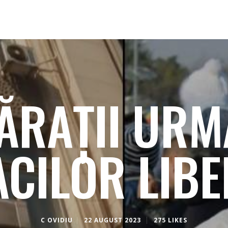
ĂRAȚII URMA
CILOR LIBE
C OVIDIU
22 AUGUST 2023
275 LIKES