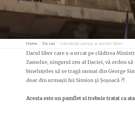
Home
De ras
Adevărații urmași ai dacilor liberi.
Dacul liber care s-a urcat pe clădirea Minis
Zamolxe, singurul zeu al Daciei, vă ordon să 
bineînțeles să se tragă numai din George Simi
doar din urmașii lui Simion și Șoșoacă ?!
Acesta este un pamflet si trebuie tratat ca ata