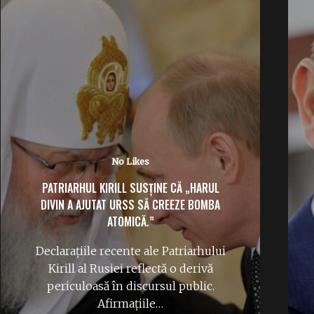
1 Like
VICTOR VIOREL PONTA ÎȘI FACE PARTID
POLITIC PENTRU ALEGERILE PARLAMENTARE
VIITOARE.
Invitat la emisiunea „Subiectul
Zilei” cu Răzvan Dumitrescu, fostul
premier Victor Ponta a anunțat că…