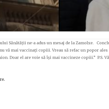
trului Sănătății ne-a adus un mesaj de la Zamolxe. Concl
nu vă mai vaccinați copiii. Vreau să refac un popor ales
on. Doar el are voie să își mai vaccineze copiii.” P.S. V
re.