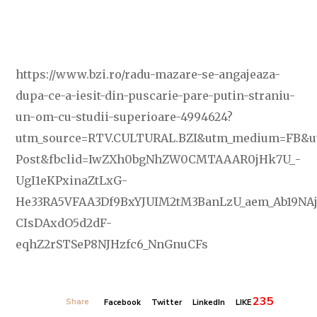
https://www.bzi.ro/radu-mazare-se-angajeaza-
dupa-ce-a-iesit-din-puscarie-pare-putin-straniu-
un-om-cu-studii-superioare-4994624?
utm_source=RTV.CULTURAL.BZI&utm_medium=FB&u
Post&fbclid=IwZXh0bgNhZW0CMTAAAR0jHk7U_-
UgI1eKPxinaZtLxG-
He33RA5VFAA3Df9BxYJUIM2tM3BanLzU_aem_Ab19NA
CIsDAxdO5d2dF-
eqhZ2rSTSeP8NJHzfc6_NnGnuCFs
235
Share
Facebook
Twitter
LinkedIn
LIKE