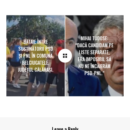
MIHAI TUDOSE:
BĂTAIE ÎNTRE
“DACĂ CANDIDAM PE
SUSȚINĂTORII PSD
LISTE SEPARATE,
ȘI PNL ÎN COMUNA
ERA IMPOSIBIL SĂ
BELCIUGATELE,
NU NE ÎNCĂIERĂM
JUDEȚUL CĂLĂRAȘI.
PSD-PNL.”
Leave a Reply