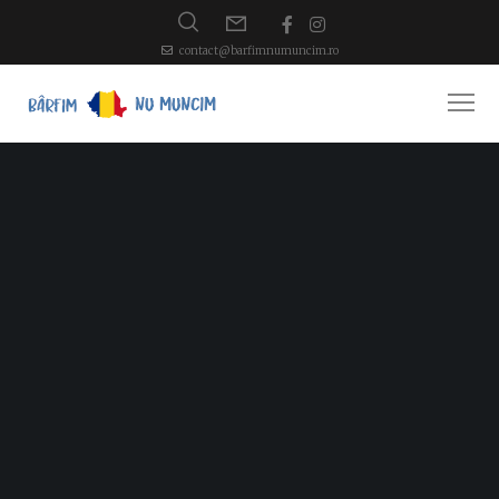
contact@barfimnumuncim.ro