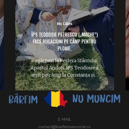
No Likes
ÎPS TEODOSIE PETRESCU („MACHE”)
FACE RUGĂCIUNI PE CÂMP PENTRU
PLOAIE.
Rugăciuni la Peștera Sfântului
Apostol Andrei. ÎPS Teodosie a
ieșit pe câmp la Constanța și…
E-MAIL
contact@barfimnumuncim.ro