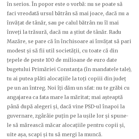
în serios. În popor este o vorbă: nu se poate să
faci vreodată ursul bătrân să mai joace, dacă nu a
învățat de tânăr, sau pe calul bătrân nu îl mai
înveți la trăsură, dacă nu a știut de tânăr. Radu
Mazăre, se pare că în închisoare ai învățat să pari
modest și să fii util societății, cu toate că din
țepele de peste 100 de milioane de euro date
bugetului Primăriei Constanța (în mandatele tale),
tu ai putea plăti alocațiile la toți copiii din județ
pe un an întreg. Noi îți dăm un sfat: nu te grăbi cu
angajarea ca fata mare la măritat; mai așteaptă
până după alegeri și, dacă vine PSD-ul înapoi la
guvernare, zgârâie puțin pe la ușile lor și spune-
le să mărească măcar alocațiile pentru copii și,
uite așa, scapi și tu să mergi la muncă.