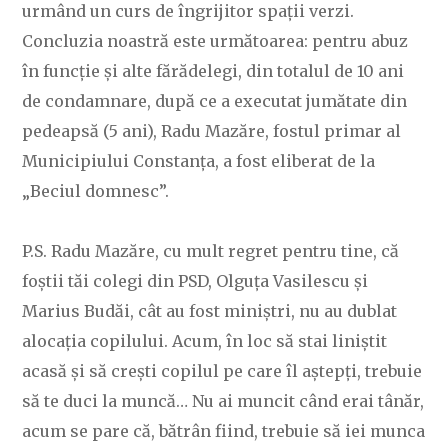
urmând un curs de îngrijitor spații verzi.
Concluzia noastră este următoarea: pentru abuz
în funcție și alte fărădelegi, din totalul de 10 ani
de condamnare, după ce a executat jumătate din
pedeapsă (5 ani), Radu Mazăre, fostul primar al
Municipiului Constanța, a fost eliberat de la
„Beciul domnesc”.
P.S. Radu Mazăre, cu mult regret pentru tine, că
foștii tăi colegi din PSD, Olguța Vasilescu și
Marius Budăi, cât au fost miniștri, nu au dublat
alocația copilului. Acum, în loc să stai liniștit
acasă și să crești copilul pe care îl aștepți, trebuie
să te duci la muncă… Nu ai muncit când erai tânăr,
acum se pare că, bătrân fiind, trebuie să iei munca