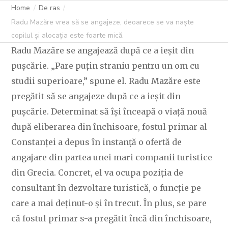
ȘI ALOCAȚIA ESTE
Home
De ras
Radu Mazăre vrea să se angajeze, deoarece se va naște
FOARTE MICĂ.
copilul și alocația este foarte mică.
Radu Mazăre se angajează după ce a ieșit din
pușcărie. „Pare puțin straniu pentru un om cu
studii superioare,” spune el. Radu Mazăre este
C OVIDIU
3 IUNIE 2024
235 LIKES
pregătit să se angajeze după ce a ieșit din
pușcărie. Determinat să își înceapă o viață nouă
după eliberarea din închisoare, fostul primar al
Constanței a depus în instanță o ofertă de
angajare din partea unei mari companii turistice
din Grecia. Concret, el va ocupa poziția de
consultant în dezvoltare turistică, o funcție pe
care a mai deținut-o și în trecut. În plus, se pare
că fostul primar s-a pregătit încă din închisoare,