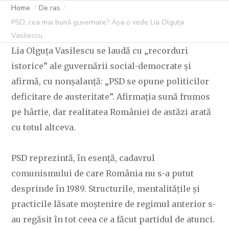
VASILESCU.
Home
De ras
PSD, cea mai bună guvernare? Așa o vede Lia Olguța
Vasilescu.
Lia Olguța Vasilescu se laudă cu „recorduri
C OVIDIU
23 OCTOMBRIE 2025
231 LIKES
istorice” ale guvernării social-democrate și
afirmă, cu nonșalanță: „PSD se opune politicilor
deficitare de austeritate”. Afirmația sună frumos
pe hârtie, dar realitatea României de astăzi arată
cu totul altceva.
PSD reprezintă, în esență, cadavrul
comunismului de care România nu s-a putut
desprinde în 1989. Structurile, mentalitățile și
practicile lăsate moștenire de regimul anterior s-
au regăsit în tot ceea ce a făcut partidul de atunci.