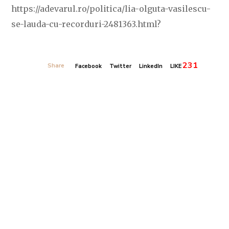
https://adevarul.ro/politica/lia-olguta-vasilescu-
se-lauda-cu-recorduri-2481363.html?
231
Share
Facebook
Twitter
LinkedIn
LIKE
Banner