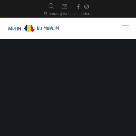
contact@barfimnumuncim.ro