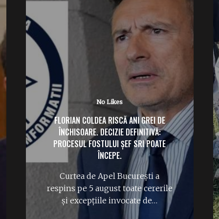
No Likes
FLORIAN COLDEA RISCĂ ANI GREI DE
ÎNCHISOARE. DECIZIE DEFINITIVĂ:
PROCESUL FOSTULUI ȘEF SRI POATE
ÎNCEPE.
Curtea de Apel București a
respins pe 5 august toate cererile
și excepțiile invocate de…