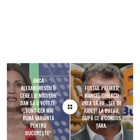
ANCA
ALEXANDRESCU ÎI
FOSTUL PREMIER
CERE LUI NICUȘOR
MARCEL CIOLACU
DAN SĂ O VOTEZE:
VREA SĂ FIE „ȘEF DE
„SUNT CEA MAI
JUDEȚ” LA BUZĂU,
BUNĂ VARIANTĂ
DUPĂ CE A CONDUS
PENTRU
ȚARA.
BUCUREȘTI!”