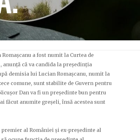
n Romașcanu a fost numit la Curtea de
, anunță că va candida la președinția
după demisia lui Lucian Romașcanu, numit la
 zece comune, sunt stabilite de Guvern pentru
 Nicușor Dan va fi un președinte bun pentru
ai făcut anumite greșeli, însă acestea sunt
ul premier al României și ex-președinte al
e să ocupe funcția de președinte al