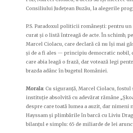
Consiliului Județean Buzău, la alegerile pro
P.S. Paradoxul politicii românești: pentru un 
curat și o listă întreagă de acte. În schimb, p
Marcel Ciolacu, care declară că nu își mai gă
și de a fi ales — principiu democratic nobil,
care abia leagă o frază, dar votează legi pent
brazda adânc în bugetul României.
Morala
: Cu siguranță, Marcel Ciolacu, fostul 
instituție absolvită cu adevărat rămâne „Șkoa
despre care toată lumea a auzit, dar nimeni 
Hayssam și plimbările în barcă cu Liviu Dragn
bilanțul e simplu: 65 de miliarde de lei aru