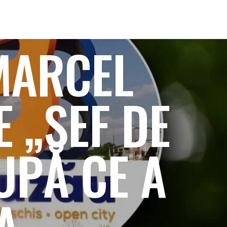
MARCEL
E „ȘEF DE
UPĂ CE A
A.