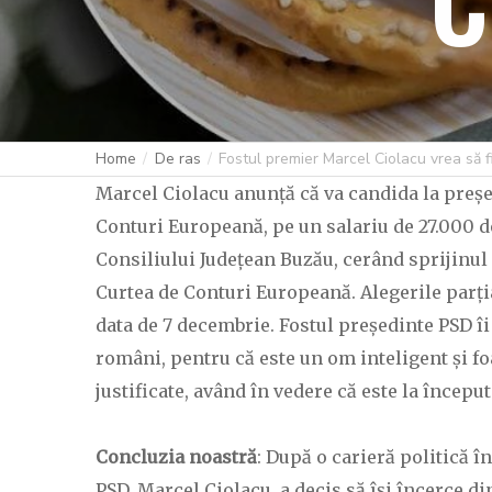
Home
De ras
Fostul premier Marcel Ciolacu vrea să f
Marcel Ciolacu anunță că va candida la preș
Conturi Europeană, pe un salariu de 27.000 d
Consiliului Județean Buzău, cerând sprijinu
Curtea de Conturi Europeană. Alegerile parți
data de 7 decembrie. Fostul președinte PSD î
români, pentru că este un om inteligent și fo
justificate, având în vedere că este la înce
Concluzia noastră
: După o carieră politică î
PSD, Marcel Ciolacu, a decis să își încerce di