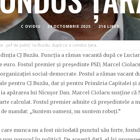
C OVIDIU
24 OCTOMBRIE 2025
216 LIKES
ie „șef de județ” la Buzău, după ce a condus țara.
edinția CJ Buzău. Funcția a rămas vacantă după ce Lucia
e euro. Fostul premier și președinte PSD, Marcel Ciolacu
l organizației social-democrate. Postul a rămas vacant 
ale pentru CJ Buzău, dar și pentru Primăria Capitalei și
i ia apărarea lui Nicușor Dan. Marcel Ciolacu susține că
arte calculat. Fostul premier admite că președintele a m
put de mandat: „Suntem oameni, nu suntem roboți.”
n care munca nu a fost niciodată punctul său forte, fost
n nou norocul în politică. De această dată, el își propun