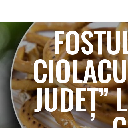
FOSTU
CIOLACU 
JUDEȚ” 
C