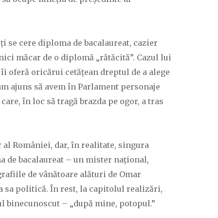
, ți se cere diploma de bacalaureat, cazier
e nici măcar de o diplomă „rătăcită”. Cazul lui
îi oferă oricărui cetățean dreptul de a alege
șa am ajuns să avem în Parlament personaje
are, în loc să tragă brazda pe ogor, a tras
 al României, dar, în realitate, singura
ma de bacalaureat – un mister național,
rafiile de vânătoare alături de Omar
 politică. În rest, la capitolul realizări,
iul binecunoscut – „după mine, potopul.”