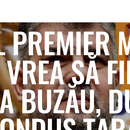
L PREMIER 
VREA SĂ FI
LA BUZĂU, D
ONDUS ȚAR