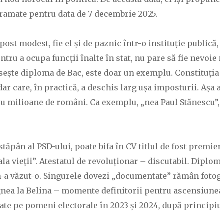
gramate pentru data de 7 decembrie 2025.
post modest, fie el și de paznic într-o instituție publică
entru a ocupa funcții înalte în stat, nu pare să fie nevoi
sește diploma de Bac, este doar un exemplu. Constituția 
 dar care, în practică, a deschis larg ușa imposturii. A
ru milioane de români. Ca exemplu, „nea Paul Stănescu”, c
stăpân al PSD-ului, poate bifa în CV titlul de fost premier
la vieții”. Atestatul de revoluționar – discutabil. Diplo
n-a văzut-o. Singurele dovezi „documentate” rămân fotog
ea la Belina – momente definitorii pentru ascensiunea sa
ncate pe pomeni electorale în 2023 și 2024, după princip