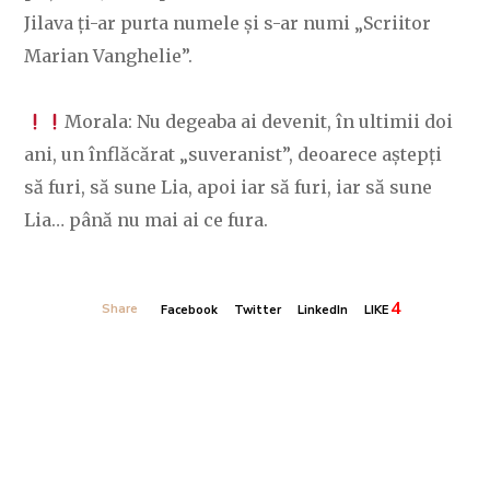
Jilava ți-ar purta numele și s-ar numi „Scriitor
Marian Vanghelie”.
Morala: Nu degeaba ai devenit, în ultimii doi
ani, un înflăcărat „suveranist”, deoarece aștepți
să furi, să sune Lia, apoi iar să furi, iar să sune
Lia… până nu mai ai ce fura.
4
Share
Facebook
Twitter
LinkedIn
LIKE