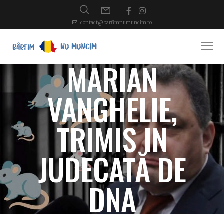
contact@barfimnumuncim.ro
MARIAN
VANGHELIE,
TRIMIS IN
JUDECATĂ DE
DNA