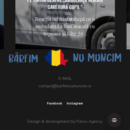
PE TIKTOK DESPRE „AMBULANȚA NEAGRĂ
CARE FURĂ COPII.”
Reacția lui Arafat după ce o
ambulanță a fost atacată cu
topoare și bâte de…
E-MAIL
contact@barfimnumuncim.ro
Facebook
Instagram
Design & development by
Frincu Agency