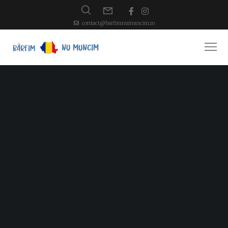
contact@barfimnumuncim.ro