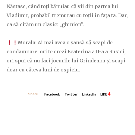
Năstase, când toți bănuiau că vii din partea lui
Vladimir, probabil tremurau cu toții în fața ta. Dar,
ca să cităm un clasic: „ghinion”.
Morala: Ai mai avea o șansă să scapi de
condamnare: ori te crezi Ecaterina a II-a a Rusiei,
ori spui că nu faci jocurile lui Grindeanu și scapi
doar cu câteva luni de ospiciu.
4
Share
Facebook
Twitter
LinkedIn
LIKE