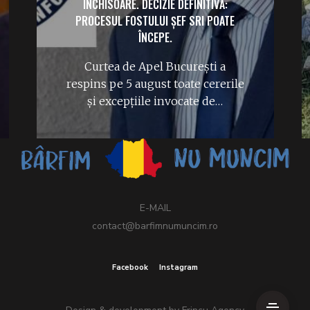
ÎNCHISOARE. DECIZIE DEFINITIVĂ:
PROCESUL FOSTULUI ȘEF SRI POATE
ÎNCEPE.
Curtea de Apel București a
respins pe 5 august toate cererile
și excepțiile invocate de…
E-MAIL
contact@barfimnumuncim.ro
Facebook
Instagram