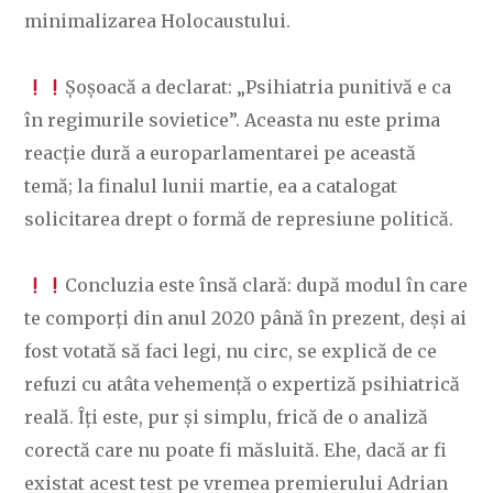
minimalizarea Holocaustului.
​Șoșoacă a declarat: „Psihiatria punitivă e ca
în regimurile sovietice”. Aceasta nu este prima
reacție dură a europarlamentarei pe această
temă; la finalul lunii martie, ea a catalogat
solicitarea drept o formă de represiune politică.
​Concluzia este însă clară: după modul în care
te comporți din anul 2020 până în prezent, deși ai
fost votată să faci legi, nu circ, se explică de ce
refuzi cu atâta vehemență o expertiză psihiatrică
reală. Îți este, pur și simplu, frică de o analiză
corectă care nu poate fi măsluită. Ehe, dacă ar fi
existat acest test pe vremea premierului Adrian