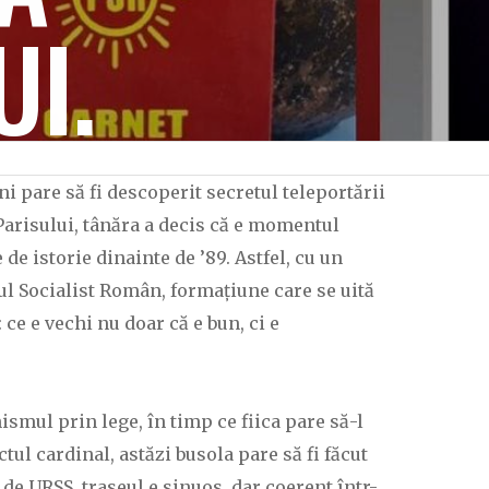
I.
i pare să fi descoperit secretul teleportării
Parisului, tânăra a decis că e momentul
e istorie dinainte de ’89. Astfel, cu un
ul Socialist Român, formațiune care se uită
 ce e vechi nu doar că e bun, ci e
smul prin lege, în timp ce fiica pare să-l
l cardinal, astăzi busola pare să fi făcut
 de URSS, traseul e sinuos, dar coerent într-