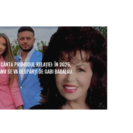
CÂNTĂ PROHODUL RELAȚIEI: ÎN 2026,
NU SE VA DESPĂRȚI DE GABI BĂDĂLĂU.