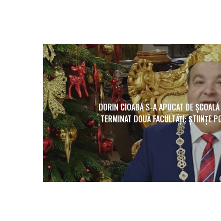
DORIN CIOABĂ S-A APUCAT DE ȘCOALĂ L
TERMINAT DOUĂ FACULTĂȚI: ȘTIINȚE PO