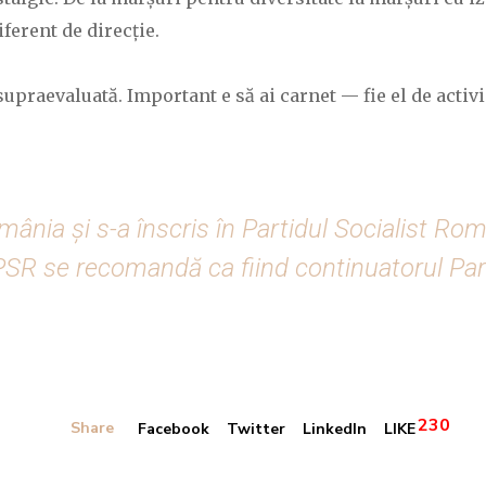
iferent de direcție.
raevaluată. Important e să ai carnet — fie el de activist
omânia şi s-a înscris în Partidul Socialist Ro
 PSR se recomandă ca fiind continuatorul P
230
Share
Facebook
Twitter
LinkedIn
LIKE