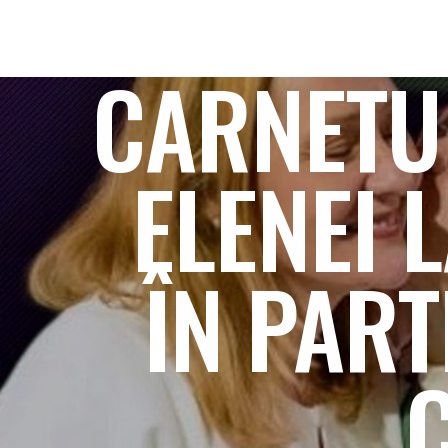
CARNETUL
ELENEI 
ÎN PAR