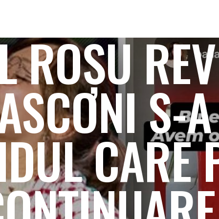
 ROȘU REVI
LASCONI S-A
TIDUL CARE 
CONTINUARE