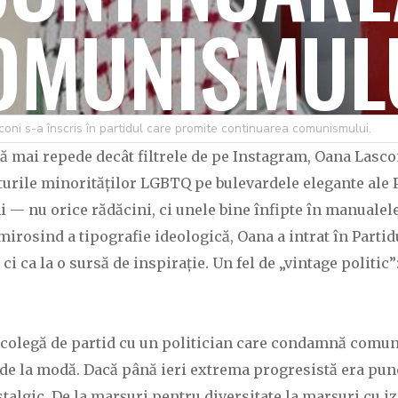
OMUNISMULU
sconi s-a înscris în partidul care promite continuarea comunismului.
C OVIDIU
1 IANUARIE 2026
230 LIKES
 mai repede decât filtrele de pe Instagram, Oana Lascon
turile minorităților LGBTQ pe bulevardele elegante ale 
 — nu orice rădăcini, ci unele bine înfipte în manualele d
irosind a tipografie ideologică, Oana a intrat în Partid
i ca la o sursă de inspirație. Un fel de „vintage politic”:
e colegă de partid cu un politician care condamnă comuni
e la modă. Dacă până ieri extrema progresistă era punctu
talgic. De la marșuri pentru diversitate la marșuri cu iz