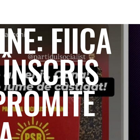
NE: FIICA
 ÎNSCRIS
PROMITE
A