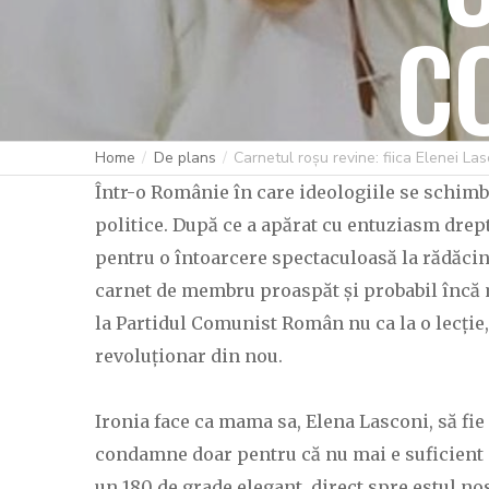
C
Home
De plans
Carnetul roșu revine: fiica Elenei La
Într-o Românie în care ideologiile se schimbă
politice. După ce a apărat cu entuziasm drep
pentru o întoarcere spectaculoasă la rădăcini
carnet de membru proaspăt și probabil încă m
la Partidul Comunist Român nu ca la o lecție, c
revoluționar din nou.
Ironia face ca mama sa, Elena Lasconi, să fi
condamne doar pentru că nu mai e suficient d
un 180 de grade elegant, direct spre estul nos