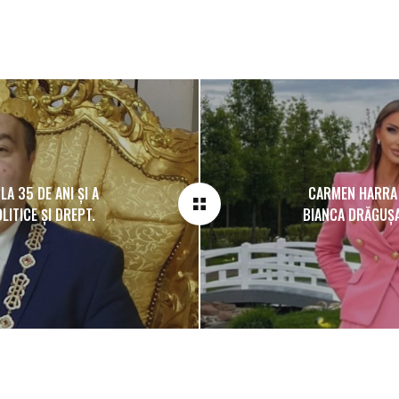
A 35 DE ANI ȘI A
CARMEN HARRA 
LITICE ȘI DREPT.
BIANCA DRĂGUȘA