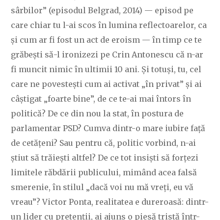
sârbilor” (episodul Belgrad, 2014) — episod pe
care chiar tu l-ai scos în lumina reflectoarelor, ca
și cum ar fi fost un act de eroism — în timp ce te
grăbești să-l ironizezi pe Crin Antonescu că n-ar
fi muncit nimic în ultimii 10 ani. Și totuși, tu, cel
care ne povestești cum ai activat „în privat” și ai
câștigat „foarte bine”, de ce te-ai mai întors în
politică? De ce din nou la stat, în postura de
parlamentar PSD? Cumva dintr-o mare iubire față
de cetățeni? Sau pentru că, politic vorbind, n-ai
știut să trăiești altfel? De ce tot insiști să forțezi
limitele răbdării publicului, mimând acea falsă
smerenie, în stilul „dacă voi nu mă vreți, eu vă
vreau”? Victor Ponta, realitatea e dureroasă: dintr-
un lider cu pretenții, ai ajuns o piesă tristă într-