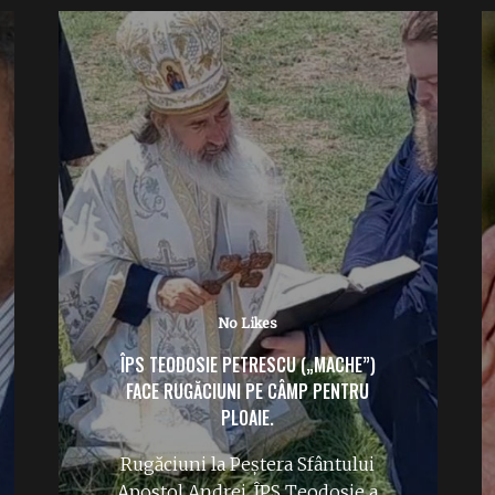
No Likes
ÎPS TEODOSIE PETRESCU („MACHE”)
FACE RUGĂCIUNI PE CÂMP PENTRU
PLOAIE.
Rugăciuni la Peștera Sfântului
Apostol Andrei. ÎPS Teodosie a