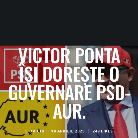
VICTOR PONTA
ÎȘI DOREȘTE O
GUVERNARE PSD-
AUR.
C OVIDIU
18 APRILIE 2025
249 LIKES