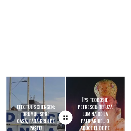
ÎPS TEODOSIE
EFECTUL SCHENGEN:
PETRESCU REFUZĂ
DRUMUL SPRE
LUMINA DE LA
CASĂ, FĂRĂ GRIJI DE
PATRIARHIE… O
PAȘTE!
ADUCE EL DE PE