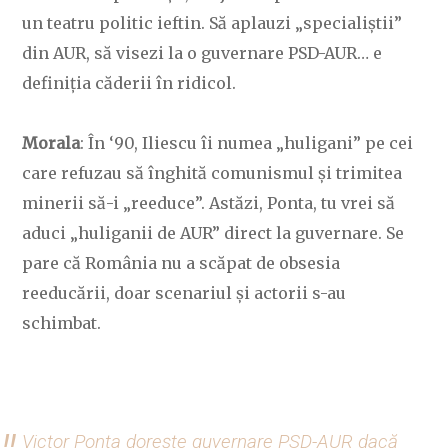
un teatru politic ieftin. Să aplauzi „specialiștii”
din AUR, să visezi la o guvernare PSD-AUR… e
definiția căderii în ridicol.
Morala
: În ‘90, Iliescu îi numea „huligani” pe cei
care refuzau să înghită comunismul și trimitea
minerii să-i „reeduce”. Astăzi, Ponta, tu vrei să
aduci „huliganii de AUR” direct la guvernare. Se
pare că România nu a scăpat de obsesia
reeducării, doar scenariul și actorii s-au
schimbat.
Victor Ponta dorește guvernare PSD-AUR dacă