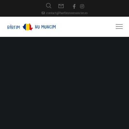
contact@barfimnumuncim.ro