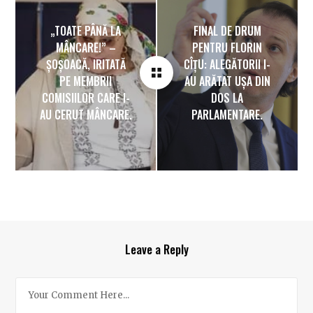
„TOATE PÂNĂ LA
FINAL DE DRUM
MÂNCARE!” –
PENTRU FLORIN
ȘOȘOACĂ, IRITATĂ
CÎȚU: ALEGĂTORII I-
PE MEMBRII
AU ARĂTAT UȘA DIN
COMISIILOR CARE I-
DOS LA
AU CERUT MÂNCARE.
PARLAMENTARE.
Leave a Reply