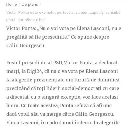
PĂRUL, DAR
Home
De plans
Victor Ponta este exemplul perfect al zicalei „Lupul își schimbă
NĂRAVUL BA.”
părul, dar năravul ba.”
Victor Ponta: „Nu o voi vota pe Elena Lasconi, nu e
pregătită să fie președinte.” Ce spune despre
Călin Georgescu
C OVIDIU
3 DECEMBRIE 2024
236 LIKES
Fostul președinte al PSD, Victor Ponta, a declarat
marți, la Digi24, că nu o va vota pe Elena Lasconi
la alegerile prezidențiale din turul 2 de duminică,
precizând că toți liderii social-democrați cu care
a discutat, cu o singură excepție, vor face același
lucru. Cu toate acestea, Ponta refuză să afirme
dacă votul său va merge către Călin Georgescu.
Elena Lasconi, în cadrul unui îndemn la alegerile