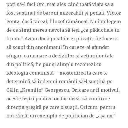
poți să-l faci Om, mai ales când toată viața sa a
fost susținut de baroni mizerabili și penali. Victor
Ponta, dacă tăceai, filozof rămâneai. Nu înțelegem
de ce simți mereu nevoia să ieși „ca păduchele în
frunte.” Avem două posibile explicații: fie încerci
să scapi din anonimatul în care te-ai afundat
singur, ca urmare a deciziilor și acțiunilor tale
din politică, fie pur și simplu rezonezi cu
ideologia comunistă – moștenirea ta care te
determină să îndemni românii să-l susțină pe
Călin „Kremlin” Georgescu. Oricare ar fi motivul,
aceste ieșiri publice nu fac decât să confirme
direcția greșită pe care o susții. Oricum, pentru
noi rămâi un exemplu de politician de „așa nu.”