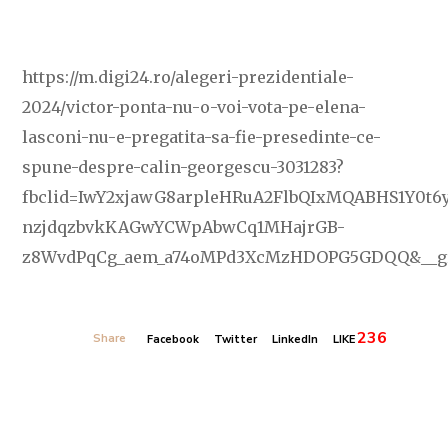
https://m.digi24.ro/alegeri-prezidentiale-
2024/victor-ponta-nu-o-voi-vota-pe-elena-
lasconi-nu-e-pregatita-sa-fie-presedinte-ce-
spune-despre-calin-georgescu-3031283?
fbclid=IwY2xjawG8arpleHRuA2FlbQIxMQABHS1Y0t6
nzjdqzbvkKAGwYCWpAbwCq1MHajrGB-
z8WvdPqCg_aem_a74oMPd3XcMzHDOPG5GDQQ&__grsc=
236
Share
Facebook
Twitter
LinkedIn
LIKE