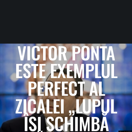
VICTOR PONTA
ESTE EXEMPLUL
PERFECT AL
ZICALEI „LUPUL
ÎȘI SCHIMBĂ