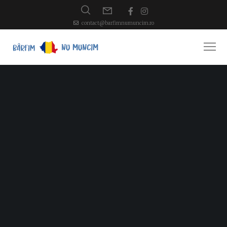
contact@barfimnumuncim.ro