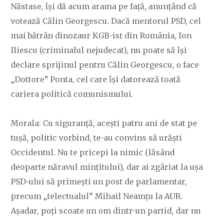
Năstase, își dă acum arama pe față, anunțând că
votează Călin Georgescu. Dacă mentorul PSD, cel
mai bătrân dinozaur KGB-ist din România, Ion
Iliescu (criminalul nejudecat), nu poate să își
declare sprijinul pentru Călin Georgescu, o face
„Dottore” Ponta, cel care își datorează toată
cariera politică comunismului.
Morala: Cu siguranță, acești patru ani de stat pe
tușă, politic vorbind, te-au convins să urăști
Occidentul. Nu te pricepi la nimic (lăsând
deoparte năravul mințitului), dar ai zgâriat la ușa
PSD-ului să primești un post de parlamentar,
precum „telectualul” Mihail Neamțu la AUR.
Așadar, poți scoate un om dintr-un partid, dar nu