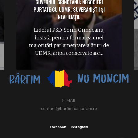
GUVERNUL GRINDEANU: NEGOCIERI
PURTATE CU UDMR, SUVERANIȘTII ȘI
NEAFILIAȚII.
Liderul PSD, Sorin Grindeanu,
insistă pentru formarea unei
majorități parlamentare alături de
UDMR, aripa conservatoare…
E-MAIL
contact@barfimnumuncim.ro
Facebook
Instagram