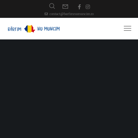
contact@barfimnumuncim.ro