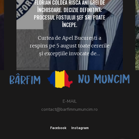
FLORIAN COLDEA RISCĂ ANI GREI DE
ÎNCHISOARE. DECIZIE DEFINITIVĂ:
PROCESUL FOSTULUI ȘEF SRI POATE
ÎNCEPE.
Curtea de Apel București a
respins pe 5 august toate cererile
și excepțiile invocate de…
E-MAIL
contact@barfimnumuncim.ro
Facebook
Instagram