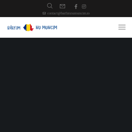
contact@barfimnumuncim.ro