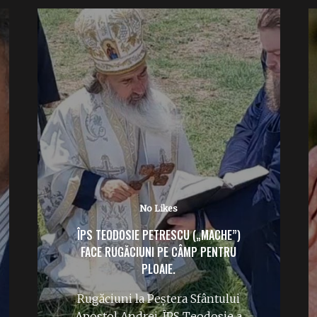
No Likes
ÎPS TEODOSIE PETRESCU („MACHE”)
FACE RUGĂCIUNI PE CÂMP PENTRU
PLOAIE.
Rugăciuni la Peștera Sfântului
Apostol Andrei. ÎPS Teodosie a