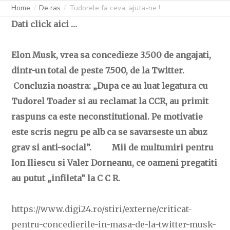
Home
De ras
Tudorele fa ceva, ajuta-ne !
Dati click aici …
Elon Musk, vrea sa concedieze 3.500 de angajati,
dintr-un total de peste 7.500, de la Twitter.
Concluzia noastra: „Dupa ce au luat legatura cu
Tudorel Toader si au reclamat la CCR, au primit
raspuns ca este neconstitutional. Pe motivatie
este scris negru pe alb ca se savarseste un abuz
grav si anti-social”. Mii de multumiri pentru
Ion Iliescu si Valer Dorneanu, ce oameni pregatiti
au putut „infileta” la C C R.
https://www.digi24.ro/stiri/externe/criticat-
pentru-concedierile-in-masa-de-la-twitter-musk-