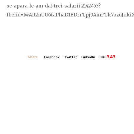
se-apara-le-am-dat-trei-salarii-2142453?
fbclid=IwAR2nUU6taPhaD1BDrrTpj9AmFTk7ozuJnkiX
343
Share
Facebook
Twitter
LinkedIn
LIKE
Banner