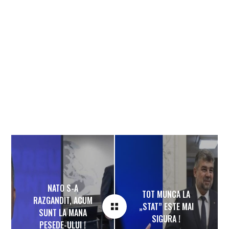
NATO S-A
TOT MUNCA LA
RAZGANDIT, ACUM
„STAT” ESTE MAI
SUNT LA MANA
SIGURA !
PESEDE-ULUI !