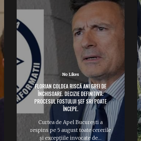
No Likes
FLORIAN COLDEA RISCĂ ANI GREI DE
ÎNCHISOARE. DECIZIE DEFINITIVĂ:
PROCESUL FOSTULUI ȘEF SRI POATE
ÎNCEPE.
Curtea de Apel București a
respins pe 5 august toate cererile
și excepțiile invocate de…