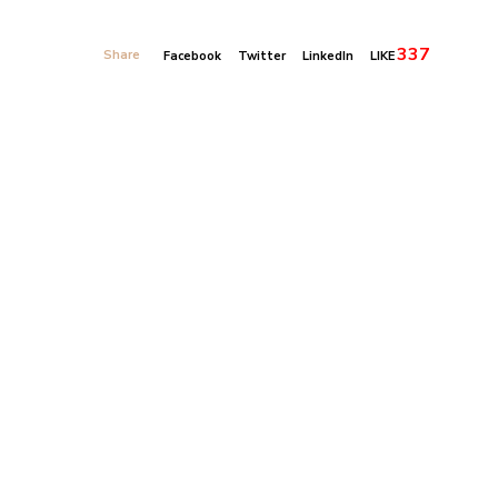
337
Share
Facebook
Twitter
LinkedIn
LIKE
Banner