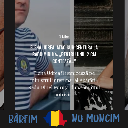
1 Like
ELENA UDREA, ATAC SUB CENTURĂ LA
RADU MIRUȚĂ: „PENTRU UNII, 2 CM
CONTEAZĂ…”
Elena Udrea îl ironizează pe
ministrul interimar al Apărării,
Radu Dinel Miruță, după anunțul
potrivit…