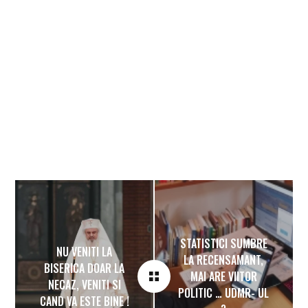
STATISTICI SUMBRE
NU VENITI LA
LA RECENSAMANT,
BISERICA DOAR LA
MAI ARE VIITOR
NECAZ, VENITI SI
POLITIC … UDMR- UL
CAND VA ESTE BINE !