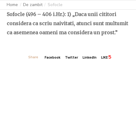
Home
De zambit
Sofocle
Sofocle (496 – 406 i.Hr.): 1) „Daca unii cititori
considera ca scriu naivitati, atunci sunt multumit
ca asemenea oameni ma considera un prost.”
5
Share
Facebook
Twitter
LinkedIn
LIKE
Banner