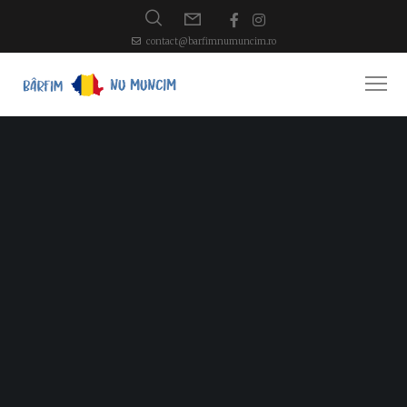
contact@barfimnumuncim.ro