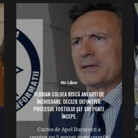
No Likes
FLORIAN COLDEA RISCĂ ANI GREI DE
ÎNCHISOARE. DECIZIE DEFINITIVĂ:
PROCESUL FOSTULUI ȘEF SRI POATE
ÎNCEPE.
Curtea de Apel București a
respins pe 5 august toate cererile