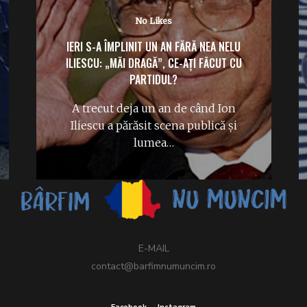
No Likes
IERI S-A ÎMPLINIT UN AN FĂRĂ NEA NELU
ILIESCU: „MĂI DRAGĂ”, CE-AȚI FĂCUT CU
PARTIDUL?
A trecut deja un an de când Ion
Iliescu a părăsit scena publică și
lumea…
E-MAIL
contact@barfimnumuncim.ro