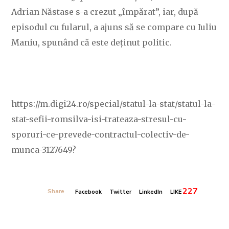
Adrian Năstase s-a crezut „împărat”, iar, după
episodul cu fularul, a ajuns să se compare cu Iuliu
Maniu, spunând că este deținut politic.
https://m.digi24.ro/special/statul-la-stat/statul-la-
stat-sefii-romsilva-isi-trateaza-stresul-cu-
sporuri-ce-prevede-contractul-colectiv-de-
munca-3127649?
227
Share
Facebook
Twitter
LinkedIn
LIKE