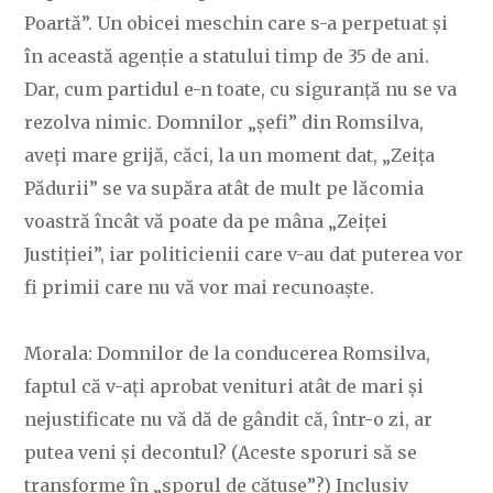
Poartă”. Un obicei meschin care s-a perpetuat și
în această agenție a statului timp de 35 de ani.
Dar, cum partidul e-n toate, cu siguranță nu se va
rezolva nimic. Domnilor „șefi” din Romsilva,
aveți mare grijă, căci, la un moment dat, „Zeița
Pădurii” se va supăra atât de mult pe lăcomia
voastră încât vă poate da pe mâna „Zeiței
Justiției”, iar politicienii care v-au dat puterea vor
fi primii care nu vă vor mai recunoaște.
Morala: Domnilor de la conducerea Romsilva,
faptul că v-ați aprobat venituri atât de mari și
nejustificate nu vă dă de gândit că, într-o zi, ar
putea veni și decontul? (Aceste sporuri să se
transforme în „sporul de cătușe”?) Inclusiv