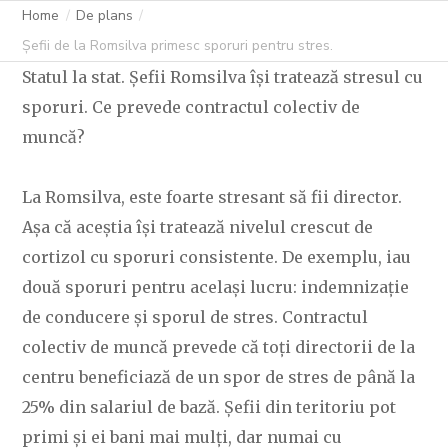
Home
De plans
C OVIDIU
22 FEBRUARIE 2025
227 LIKES
Șefii de la Romsilva primesc sporuri pentru stres.
Statul la stat. Șefii Romsilva își tratează stresul cu
sporuri. Ce prevede contractul colectiv de
muncă?
La Romsilva, este foarte stresant să fii director.
Așa că aceștia își tratează nivelul crescut de
cortizol cu sporuri consistente. De exemplu, iau
două sporuri pentru același lucru: indemnizație
de conducere și sporul de stres. Contractul
colectiv de muncă prevede că toți directorii de la
centru beneficiază de un spor de stres de până la
25% din salariul de bază. Șefii din teritoriu pot
primi și ei bani mai mulți, dar numai cu