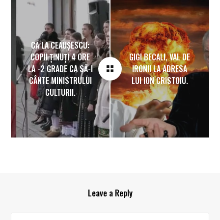
CA LA CEAUȘESCU:
COPII ȚINUȚI 4 ORE
GIGI BECALI, VAL DE
LA -2 GRADE CA SĂ-I
IRONII LA ADRESA
CÂNTE MINISTRULUI
LUI ION CRISTOIU.
CULTURII.
Leave a Reply