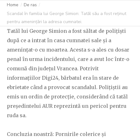
AMENINȚĂRI LA
Home
De ras
Scandal în familia lui George Simion: Tatăl său a fost reținut
ADRESA
pentru amenințări la adresa cumnatei.
Tatăl lui George Simion a fost săltat de polițiști
CUMNATEI.
după ce a intrat în casa cumnatei sale și a
amenințat-o cu moartea. Acesta s-a ales cu dosar
penal în urma incidentului, care a avut loc într-o
comună din județul Vrancea. Potrivit
C OVIDIU
20 DECEMBRIE 2024
229 LIKES
informațiilor Digi24, bărbatul era în stare de
ebrietate când a provocat scandalul. Polițiștii au
emis un ordin de protecție, considerând că tatăl
președintelui AUR reprezintă un pericol pentru
ruda sa.
Concluzia noastră: Pornirile colerice și