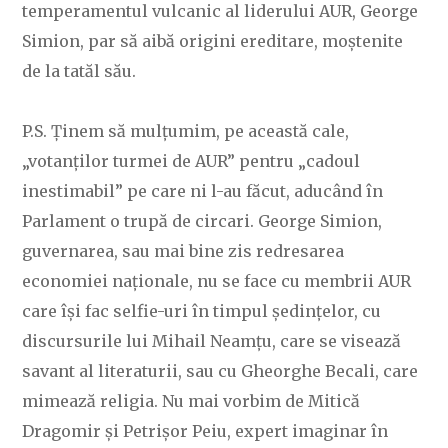
temperamentul vulcanic al liderului AUR, George
Simion, par să aibă origini ereditare, moștenite
de la tatăl său.
P.S. Ținem să mulțumim, pe această cale,
„votanților turmei de AUR” pentru „cadoul
inestimabil” pe care ni l-au făcut, aducând în
Parlament o trupă de circari. George Simion,
guvernarea, sau mai bine zis redresarea
economiei naționale, nu se face cu membrii AUR
care își fac selfie-uri în timpul ședințelor, cu
discursurile lui Mihail Neamțu, care se visează
savant al literaturii, sau cu Gheorghe Becali, care
mimează religia. Nu mai vorbim de Mitică
Dragomir și Petrișor Peiu, expert imaginar în