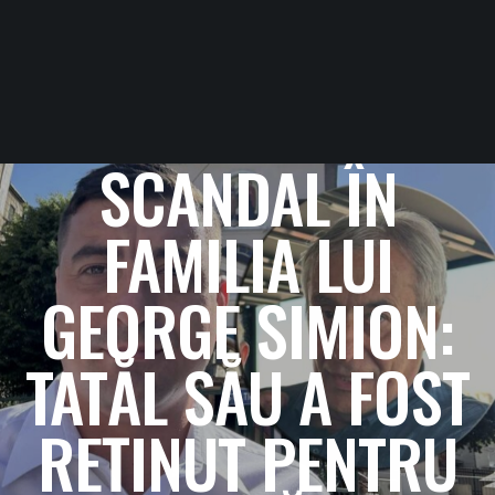
SCANDAL ÎN
FAMILIA LUI
GEORGE SIMION:
TATĂL SĂU A FOST
REȚINUT PENTRU