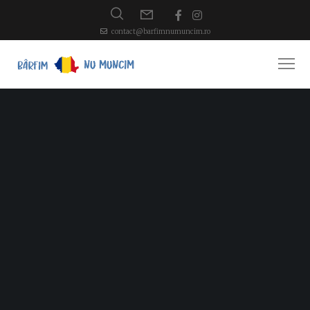
contact@barfimnumuncim.ro