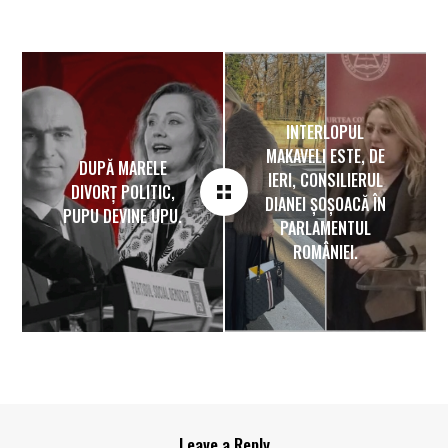
INTERLOPUL
MAKAVELI ESTE, DE
DUPĂ MARELE
IERI, CONSILIERUL
DIVORȚ POLITIC,
DIANEI ȘOȘOACĂ ÎN
PUPU DEVINE UPU.
PARLAMENTUL
ROMÂNIEI.
Leave a Reply