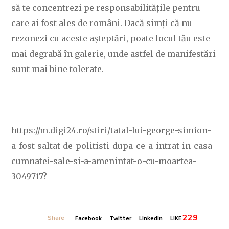
să te concentrezi pe responsabilitățile pentru
care ai fost ales de români. Dacă simți că nu
rezonezi cu aceste așteptări, poate locul tău este
mai degrabă în galerie, unde astfel de manifestări
sunt mai bine tolerate.
https://m.digi24.ro/stiri/tatal-lui-george-simion-
a-fost-saltat-de-politisti-dupa-ce-a-intrat-in-casa-
cumnatei-sale-si-a-amenintat-o-cu-moartea-
3049717?
229
Share
Facebook
Twitter
LinkedIn
LIKE