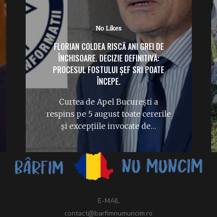
No Likes
FLORIAN COLDEA RISCĂ ANI GREI DE
ÎNCHISOARE. DECIZIE DEFINITIVĂ:
PROCESUL FOSTULUI ȘEF SRI POATE
ÎNCEPE.
Curtea de Apel București a
respins pe 5 august toate cererile
și excepțiile invocate de…
E-MAIL
contact@barfimnumuncim.ro