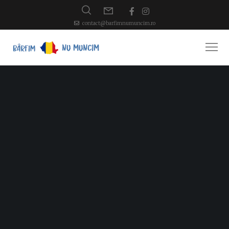
contact@barfimnumuncim.ro