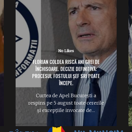
No Likes
FLORIAN COLDEA RISCĂ ANI GREI DE
ÎNCHISOARE. DECIZIE DEFINITIVĂ:
PROCESUL FOSTULUI ȘEF SRI POATE
ÎNCEPE.
Curtea de Apel București a
respins pe 5 august toate cererile
și excepțiile invocate de…