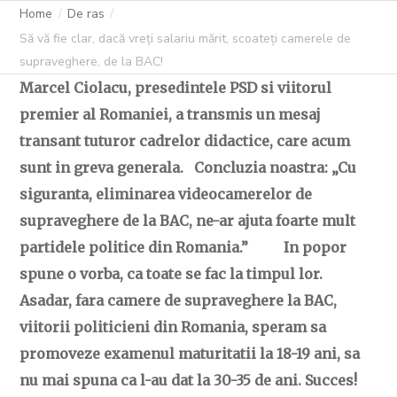
SUPRAVEGHERE,
Home
De ras
Să vă fie clar, dacă vreți salariu mărit, scoateți camerele de
DE LA BAC!
supraveghere, de la BAC!
Marcel Ciolacu, presedintele PSD si viitorul
premier al Romaniei, a transmis un mesaj
transant tuturor cadrelor didactice, care acum
C OVIDIU
26 MAI 2023
284 LIKES
sunt in greva generala. Concluzia noastra: „Cu
siguranta, eliminarea videocamerelor de
supraveghere de la BAC, ne-ar ajuta foarte mult
partidele politice din Romania.” In popor
spune o vorba, ca toate se fac la timpul lor.
Asadar, fara camere de supraveghere la BAC,
viitorii politicieni din Romania, speram sa
promoveze examenul maturitatii la 18-19 ani, sa
nu mai spuna ca l-au dat la 30-35 de ani. Succes!