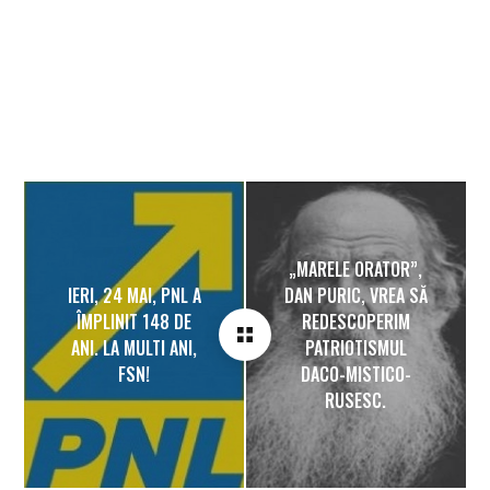
„MARELE ORATOR”,
IERI, 24 MAI, PNL A
DAN PURIC, VREA SĂ
ÎMPLINIT 148 DE
REDESCOPERIM
ANI. LA MULTI ANI,
PATRIOTISMUL
FSN!
DACO-MISTICO-
RUSESC.