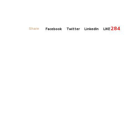
284
Share
Facebook
Twitter
LinkedIn
LIKE
Banner