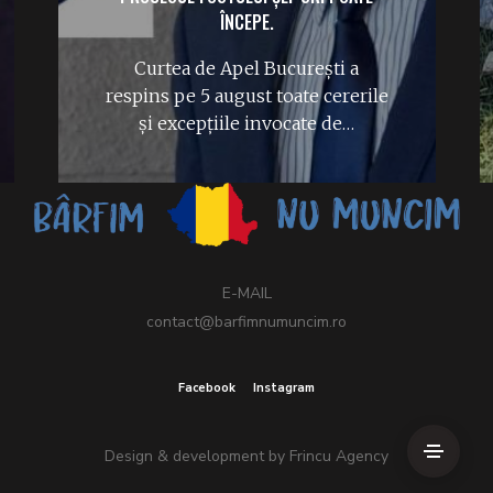
ÎNCEPE.
Curtea de Apel București a
respins pe 5 august toate cererile
și excepțiile invocate de…
E-MAIL
contact@barfimnumuncim.ro
Facebook
Instagram
Design & development by
Frincu Agency