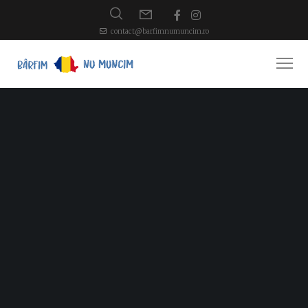
contact@barfimnumuncim.ro