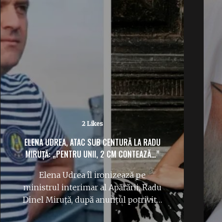
No Likes
PATRIARHUL KIRILL SUSȚINE CĂ „HARUL
DIVIN A AJUTAT URSS SĂ CREEZE BOMBA
ATOMICĂ.”
Declarațiile recente ale Patriarhului
Kirill al Rusiei reflectă o derivă
periculoasă în discursul public.
Afirmațiile…