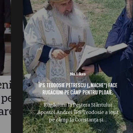
No Likes
IERI S-A ÎMPLINIT UN AN FĂRĂ NEA NELU
ILIESCU: „MĂI DRAGĂ”, CE-AȚI FĂCUT CU
PARTIDUL?
A trecut deja un an de când Ion
Iliescu a părăsit scena publică și
lumea…