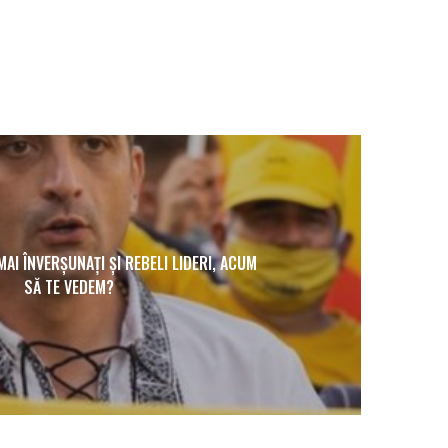
 MAI ÎNVERȘUNAȚI ȘI REBELI LIDERI, ACUM
SĂ TE VEDEM?