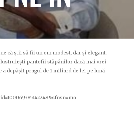
 că știi să fii un om modest, dar și elegant.
e lustruiești pantofii stăpânilor dacă mai vrei
e a depășit pragul de 1 miliard de lei pe lună
id=100069385142248&sfnsn=mo