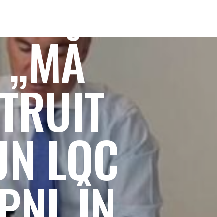
 „MĂ
TRUIT
UN LOC
 PNL ÎN