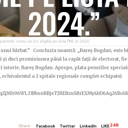
2024.”
antofii, vreau un loc eligibil pe lista PNL în 2024.”
C OVIDIU
23 IULIE 2023
248 LIKES
nui bărbat.” Concluzia noastră: „Rareș Bogdan, este bine
ți și duci promisiunea până la capăt față de electorat, fi
faci istorie, Rareș Bogdan. Apropo, plata pensiilor special
o, echivalentul a 2 spitale regionale complet echipate).
RfqZjMh96WL33BbsnRBjxTJREBzuSBrEXMy4bD6Aq26Bol&
248
Share
Facebook
Twitter
LinkedIn
LIKE