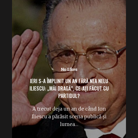
2 Likes
ELENA UDREA, ATAC SUB CENTURĂ LA RADU
MIRUȚĂ: „PENTRU UNII, 2 CM CONTEAZĂ…”
Elena Udrea îl ironizează pe
ministrul interimar al Apărării, Radu
Dinel Miruță, după anunțul potrivit…