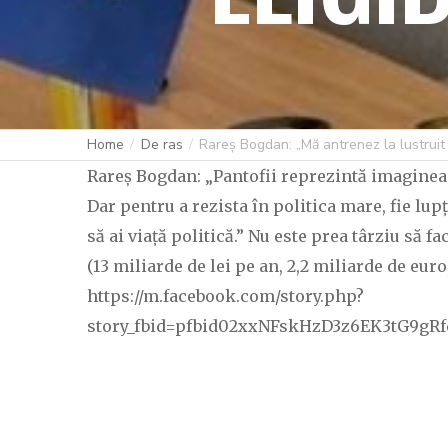
Home
De ras
Rareș Bogdan: „Mă antrenez la lustruit p
Rareș Bogdan: „Pantofii reprezintă imaginea u
Dar pentru a rezista în politica mare, fie lup
să ai viață politică.” Nu este prea târziu să 
(13 miliarde de lei pe an, 2,2 miliarde de eur
https://m.facebook.com/story.php?
story_fbid=pfbid02xxNFskHzD3z6EK3tG9g