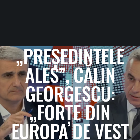
„PREȘEDINTELE
ALES”, CĂLIN
GEORGESCU:
„FORȚE DIN
EUROPA DE VEST