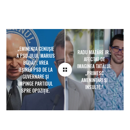
„EMINENȚA CENUȘIE
RADU MAZĂRE JR.,
A PSD-ULUI, MARIUS
AFECTAT DE
BUDĂI”, VREA
IMAGINEA TATĂLUI:
IEȘIREA PSD DE LA
„PRIMESC
GUVERNARE ȘI
AMENINȚĂRI ȘI
ÎMPINGE PARTIDUL
INSULTE.”
SPRE OPOZIȚIE.