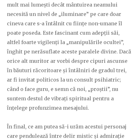
mult mai lumești decât mântuirea neamului
necesită un nivel de „iluminare” pe care doar
cineva care s-a întâlnit cu ființe non-umane îl
poate poseda. Este fascinant cum adepții săi,
altfel foarte vigilenți la „manipulările ocultei”,
înghit pe nerăsuflate aceste paralele divine. Dacă
orice alt muritor ar vorbi despre cipuri ascunse
în băuturi răcoritoare și întâlniri de gradul trei,
ar fi invitat politicos la un consult psihiatric;
când o face guru, e semn că noi, „proștii”, nu
suntem destul de vibrați spiritual pentru a
înțelege profunzimea mesajului.
În final, ce am putea să-i urăm acestui personaj
care pendulează între delir mistic și admirație