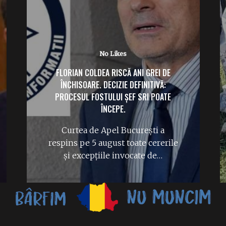
No Likes
ÎPS TEODOSIE PETRESCU („MACHE”)
FACE RUGĂCIUNI PE CÂMP PENTRU
PLOAIE.
Rugăciuni la Peștera Sfântului
Apostol Andrei. ÎPS Teodosie a
ieșit pe câmp la Constanța și…