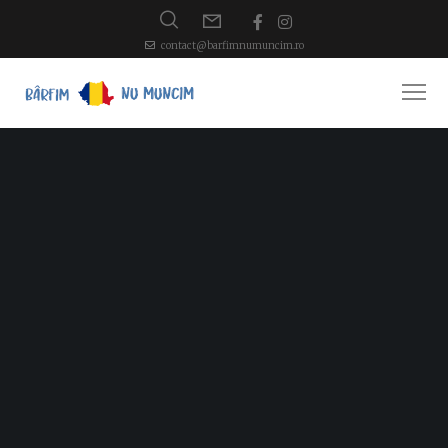
contact@barfimnumuncim.ro