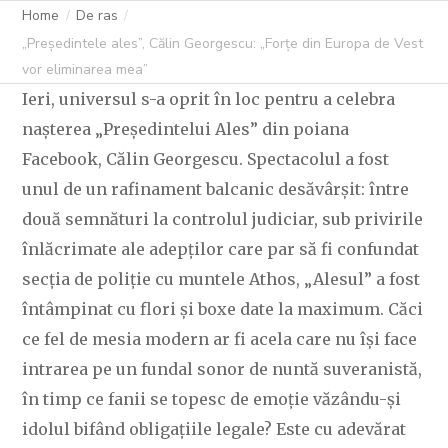
VOR ELIMINAREA
Home
De ras
„Președintele ales”, Călin Georgescu: „Forțe din Europa de Vest
MEA”
vor eliminarea mea”
Ieri, universul s-a oprit în loc pentru a celebra
nașterea „Președintelui Ales” din poiana
Facebook, Călin Georgescu. Spectacolul a fost
C OVIDIU
26 MARTIE 2026
259 LIKES
unul de un rafinament balcanic desăvârșit: între
două semnături la controlul judiciar, sub privirile
înlăcrimate ale adepților care par să fi confundat
secția de poliție cu muntele Athos, „Alesul” a fost
întâmpinat cu flori și boxe date la maximum. Căci
ce fel de mesia modern ar fi acela care nu își face
intrarea pe un fundal sonor de nuntă suveranistă,
în timp ce fanii se topesc de emoție văzându-și
idolul bifând obligațiile legale? Este cu adevărat