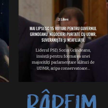
No Likes
FLORIAN COLDEA RISCĂ ANI GREI DE
ÎNCHISOARE. DECIZIE DEFINITIVĂ: PROCESUL
FOSTULUI ȘEF SRI POATE ÎNCEPE.
Curtea de Apel București a respins
pe 5 august toate cererile și
excepțiile invocate de…