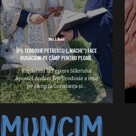
No Likes
IERI S-A ÎMPLINIT UN AN FĂRĂ NEA NELU
ILIESCU: „MĂI DRAGĂ”, CE-AȚI FĂCUT CU
PARTIDUL?
A trecut deja un an de când Ion
Iliescu a părăsit scena publică și
lumea…