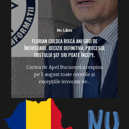
No Likes
ÎPS TEODOSIE PETRESCU („MACHE”) FACE
RUGĂCIUNI PE CÂMP PENTRU PLOAIE.
Rugăciuni la Peștera Sfântului
Apostol Andrei. ÎPS Teodosie a ieșit
pe câmp la Constanța și…