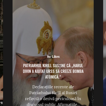
No Likes
PATRIARHUL KIRILL SUSȚINE CĂ „HARUL
DIVIN A AJUTAT URSS SĂ CREEZE BOMBA
ATOMICĂ.”
Declarațiile recente ale
Patriarhului Kirill al Rusiei
reflectă o derivă periculoasă în
discursul public. Afirmațiile…