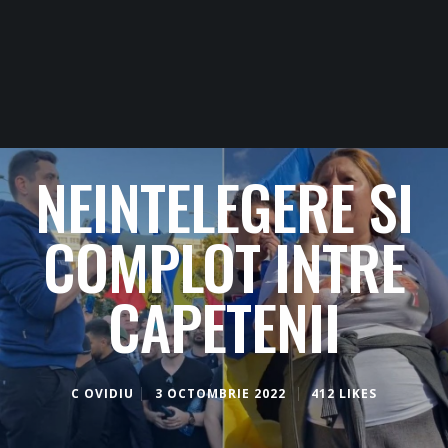
NEINTELEGERE SI
COMPLOT INTRE
CAPETENII
C OVIDIU
3 OCTOMBRIE 2022
412 LIKES