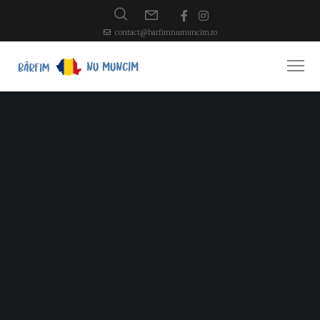
contact@barfimnumuncim.ro