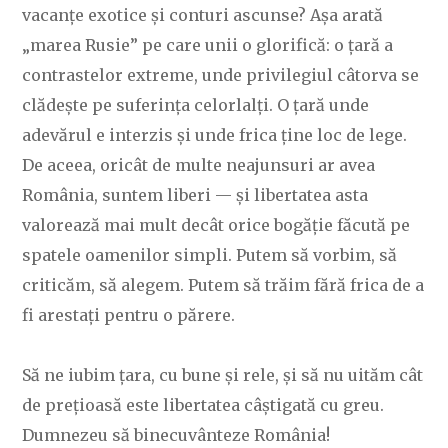
vacanțe exotice și conturi ascunse? Așa arată
„marea Rusie” pe care unii o glorifică: o țară a
contrastelor extreme, unde privilegiul câtorva se
clădește pe suferința celorlalți. O țară unde
adevărul e interzis și unde frica ține loc de lege.
De aceea, oricât de multe neajunsuri ar avea
România, suntem liberi — și libertatea asta
valorează mai mult decât orice bogăție făcută pe
spatele oamenilor simpli. Putem să vorbim, să
criticăm, să alegem. Putem să trăim fără frica de a
fi arestați pentru o părere.
Să ne iubim țara, cu bune și rele, și să nu uităm cât
de prețioasă este libertatea câștigată cu greu.
Dumnezeu să binecuvânteze România!