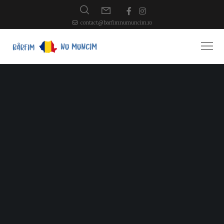
contact@barfimnumuncim.ro