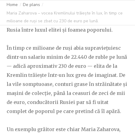
ÎN TIMP CE
Home
De plans
Maria Zaharova – vocea Kremlinului trăiește în lux, în timp ce
MILIOANE DE
milioane de ruși se zbat cu 230 de euro pe lună.
Rusia între luxul elitei și foamea poporului.
RUȘI SE ZBAT CU
În timp ce milioane de ruși abia supraviețuiesc
230 DE EURO PE
dintr-un salariu minim de 22.440 de ruble pe lună
— adică aproximativ 230 de euro — elita de la
LUNĂ.
Kremlin trăiește într-un lux greu de imaginat. De
la vile somptuoase, conturi grase în străinătate și
mașini de colecție, până la ceasuri de zeci de mii
de euro, conducătorii Rusiei par să fi uitat
C OVIDIU
31 OCTOMBRIE 2025
250 LIKES
complet de poporul pe care pretind că îl apără.
Un exemplu grăitor este chiar Maria Zaharova,