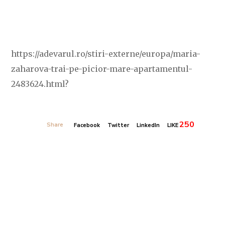
https://adevarul.ro/stiri-externe/europa/maria-
zaharova-trai-pe-picior-mare-apartamentul-
2483624.html?
250
Share
Facebook
Twitter
LinkedIn
LIKE