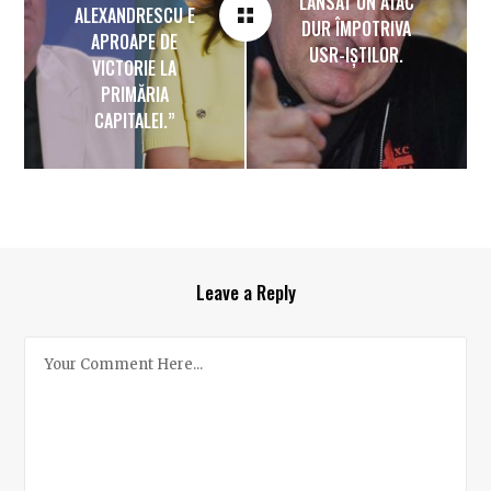
LANSAT UN ATAC
ALEXANDRESCU E
DUR ÎMPOTRIVA
APROAPE DE
USR-IȘTILOR.
VICTORIE LA
PRIMĂRIA
CAPITALEI.”
Leave a Reply