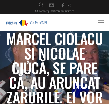
contact@barfimnumuncim.ro
MARCEL CIOLACU
ȘI NICOLAE
CIUCĂ, SE PARE
CĂ, AU ARUNCAT
ZARURILE. EI VOR