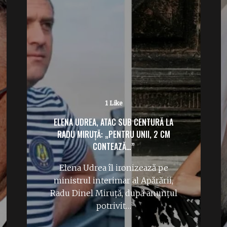
1 Like
ELENA UDREA, ATAC SUB CENTURĂ LA
RADU MIRUȚĂ: „PENTRU UNII, 2 CM
CONTEAZĂ…”
Elena Udrea îl ironizează pe
ministrul interimar al Apărării,
Radu Dinel Miruță, după anunțul
potrivit…