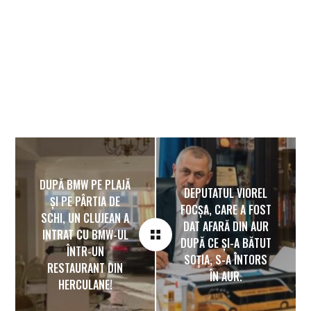
DUPĂ BMW PE PLAJĂ
DEPUTATUL VIOREL
ȘI PE PÂRTIA DE
FOCȘA, CARE A FOST
SCHI, UN CLUJEAN A
DAT AFARĂ DIN AUR
INTRAT CU BMW-UL
DUPĂ CE ȘI-A BĂTUT
ÎNTR-UN
SOȚIA, S-A ÎNTORS
RESTAURANT DIN
ÎN AUR.
HERCULANE!