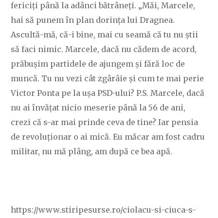
fericiți până la adânci bătrâneți. „Măi, Marcele,
hai să punem în plan dorința lui Dragnea.
Ascultă-mă, că-i bine, mai cu seamă că tu nu știi
să faci nimic. Marcele, dacă nu cădem de acord,
prăbușim partidele de ajungem și fără loc de
muncă. Tu nu vezi cât zgârâie și cum te mai perie
Victor Ponta pe la ușa PSD-ului? P.S. Marcele, dacă
nu ai învățat nicio meserie până la 56 de ani,
crezi că s-ar mai prinde ceva de tine? Iar pensia
de revoluționar o ai mică. Eu măcar am fost cadru
militar, nu mă plâng, am după ce bea apă.
https://www.stiripesurse.ro/ciolacu-si-ciuca-s-