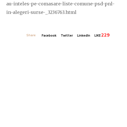
au-inteles-pe-comasare-liste-comune-psd-pnl-
in-alegeri-surse-_3236763.html
229
Share
Facebook
Twitter
LinkedIn
LIKE
Banner