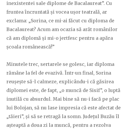
inexistentei sale diplome de Bacalaureat”. Cu
fruntea încruntată și vocea ușor teatrală, ar
exclama: „Sorina, ce mi-ai făcut cu diploma de
Bacalaureat? Acum am ocazia să arăt românilor
că am diplomă și mi-o jertfesc pentru a apăra
școala românească!”
Minutele trec, sertarele se golesc, iar diploma
rămâne la fel de evazivă. Într-un final, Sorina
reușește să-l calmeze, explicându-i că găsirea
diplomei este, de fapt, „o muncă de Sisif”, o luptă
inutilă cu absurdul. Mai bine să nu-i facă pe plac
lui Bolojan, să nu lase impresia că este afectat de
„tăieri”, și să se retragă la somn. Județul Buzău îl
așteaptă a doua zi la muncă, pentru a rezolva