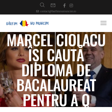
contact@barfimnumuncim.ro
MARCEL CIOLACU
ÎȘI CAUTĂ
DIPLOMA DE
BACALAUREAT
PENTRU A O