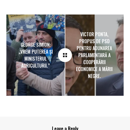
VICTOR PONTA,
PROPUS DE PSD
GEORGE SIMION:
PENTRU ADUNAREA
„VREM PUTEREA ȘI
PARLAMENTARĂ A
MINISTERUL
COOPERĂRII
AGRICULTURII.”
ECONOMICE A MĂRII
NEGRE.
Leave a Reply