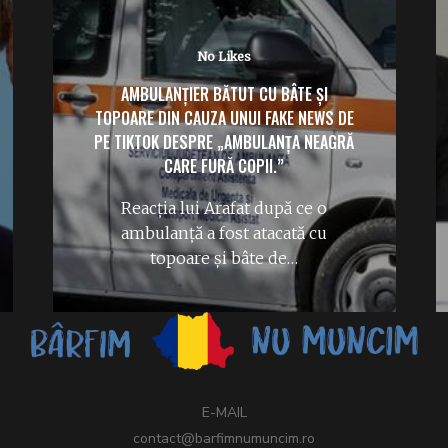
No Likes
AMBULANȚIER BĂTUT CU BÂTE ȘI
TOPOARE DIN CAUZA UNUI FAKE NEWS DE
PE TIKTOK DESPRE „AMBULANȚA NEAGRĂ
CARE FURĂ COPII.”
Reacția lui Arafat după ce o
ambulanță a fost atacată cu
topoare și bâte de…
E-MAIL
contact@barfimnumuncim.ro