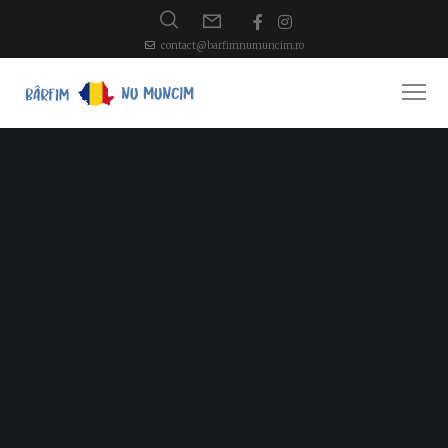
contact@barfimnumuncim.ro