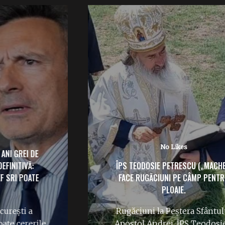
No Likes
ÎPS TEODOSIE PETRESCU („MACHE”)
FACE RUGĂCIUNI PE CÂMP PENTRU
PLOAIE.
Rugăciuni la Peștera Sfântului
Apostol Andrei. ÎPS Teodosie a