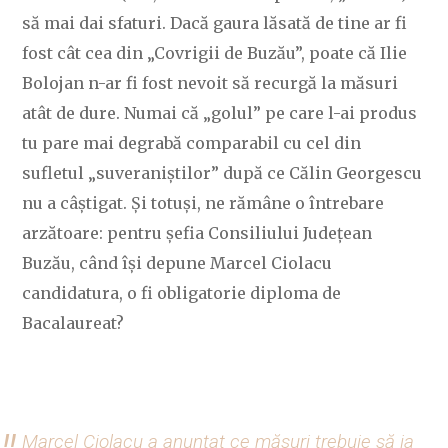
să mai dai sfaturi. Dacă gaura lăsată de tine ar fi
fost cât cea din „Covrigii de Buzău”, poate că Ilie
Bolojan n-ar fi fost nevoit să recurgă la măsuri
atât de dure. Numai că „golul” pe care l-ai produs
tu pare mai degrabă comparabil cu cel din
sufletul „suveraniștilor” după ce Călin Georgescu
nu a câștigat. Și totuși, ne rămâne o întrebare
arzătoare: pentru șefia Consiliului Județean
Buzău, când își depune Marcel Ciolacu
candidatura, o fi obligatorie diploma de
Bacalaureat?
Marcel Ciolacu a anunțat ce măsuri trebuie să ia