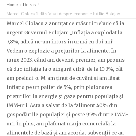
Home
De ras
C OVIDIU
13 AUGUST 2025
256 LIKES
Marcel Ciolacu îi dă sfaturi despre economie lui Ilie Bolojan.
Marcel Ciolacu a anunțat ce măsuri trebuie să ia
urgent Guvernul Bolojan: „Inflația a explodat la
7,8%, adică ne-am întors în urmă cu doi ani!
Vedem o explozie a prețurilor la alimente. În
iunie 2023, când am devenit premier, am promis
că duc inflația la o singură cifră, de la 10,3%, cât
am preluat-o. M-am ținut de cuvânt și am lăsat
inflația pe un palier de 5%, prin plafonarea
prețurilor la energie și gaze pentru populație și
IMM-uri. Asta a salvat de la faliment 40% din
gospodăriile populației și peste 95% dintre IMM-
uri. În plus, am plafonat marja comercială la
alimentele de bază și am acordat subvenții ce au