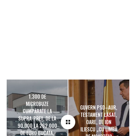
1.300 DE
MICROBUZE
GUVERN PSD–AUR,
CUMPĂRATE LA
TESTAMENT LĂSAT,
SUPRA-PREȚ, DE LA
OARE, DE ION
90.000 LA 262.000
ILIESCU „CU LIMBĂ
DE EURO BUCATA,