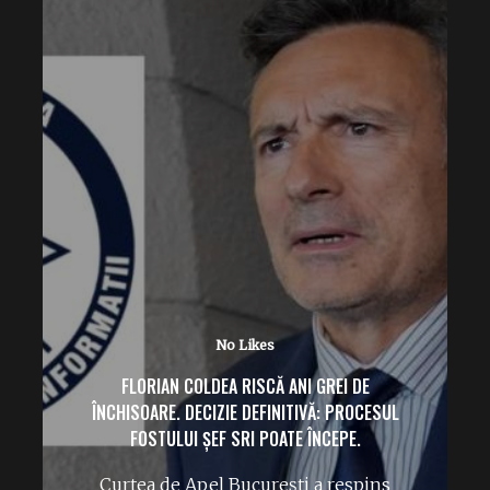
No Likes
ÎPS TEODOSIE PETRESCU („MACHE”) FACE
RUGĂCIUNI PE CÂMP PENTRU PLOAIE.
Rugăciuni la Peștera Sfântului