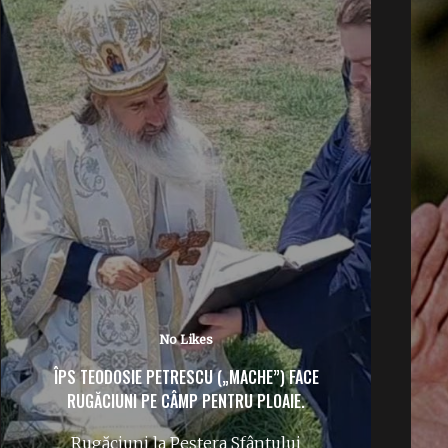
No Likes
IERI S-A ÎMPLINIT UN AN FĂRĂ NEA NELU
ILIESCU: „MĂI DRAGĂ”, CE-AȚI FĂCUT CU
PARTIDUL?
A trecut deja un an de când Ion