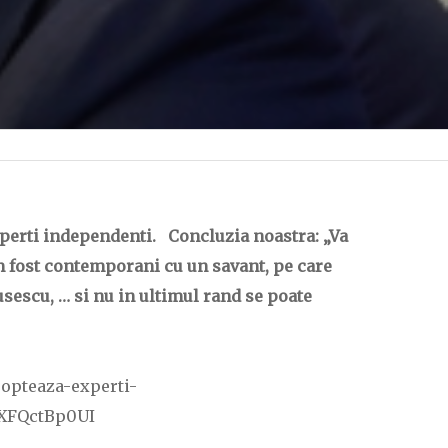
experti independenti. Concluzia noastra: „Va
am fost contemporani cu un savant, pe care
escu, … si nu in ultimul rand se poate
oopteaza-experti-
XFQctBp0UI