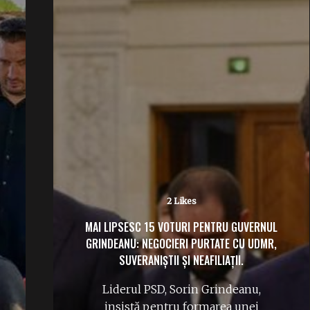
No Likes
FLORIAN COLDEA RISCĂ ANI GREI DE
ÎNCHISOARE. DECIZIE DEFINITIVĂ: PROCESUL
FOSTULUI ȘEF SRI POATE ÎNCEPE.
Curtea de Apel București a respins