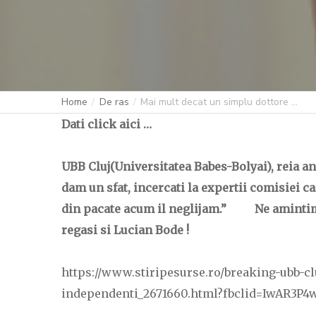
Home
De ras
Mai mult decat un simplu dottore …
Dati click aici …
UBB Cluj(Universitatea Babes-Bolyai),
reia an
dam un sfat, incercati la expertii comisiei 
din pacate acum il neglijam.” Ne amintim „
regasi si Lucian Bode !
https://www.stiripesurse.ro/breaking-ubb-clu
independenti_2671660.html?fbclid=IwAR