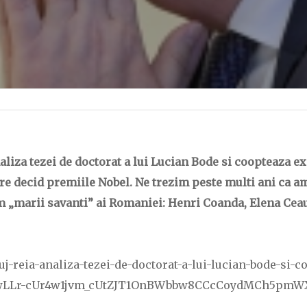
aliza tezei de doctorat a lui Lucian Bode si coopteaza 
care decid premiile Nobel. Ne trezim peste multi ani ca 
marii savanti” ai Romaniei: Henri Coanda, Elena Ceaus
j-reia-analiza-tezei-de-doctorat-a-lui-lucian-bode-si-c
3P4wLLr-cUr4w1jvm_cUtZJT1OnBWbbw8CCcCoydMCh5pmW