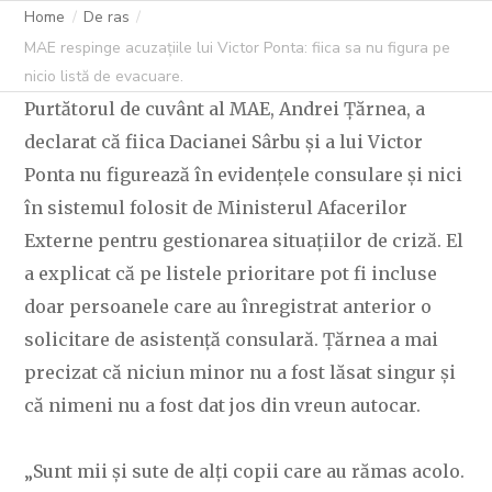
LISTĂ DE
Home
De ras
MAE respinge acuzațiile lui Victor Ponta: fiica sa nu figura pe
EVACUARE.
nicio listă de evacuare.
Purtătorul de cuvânt al MAE, Andrei Ţărnea, a
declarat că fiica Dacianei Sârbu și a lui Victor
Ponta nu figurează în evidențele consulare și nici
C OVIDIU
6 MARTIE 2026
230 LIKES
în sistemul folosit de Ministerul Afacerilor
Externe pentru gestionarea situațiilor de criză. El
a explicat că pe listele prioritare pot fi incluse
doar persoanele care au înregistrat anterior o
solicitare de asistență consulară. Ţărnea a mai
precizat că niciun minor nu a fost lăsat singur și
că nimeni nu a fost dat jos din vreun autocar.
„Sunt mii și sute de alți copii care au rămas acolo.