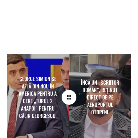
GEORGE SIMION SE
ÎNCĂ UN „SCRIITOR
AFLĂ DIN NOU ÎN
ROMÂN”, REȚINUT
AMERICA PENTRU A
DIRECT DE PE
CERE „TURUL 2
AEROPORTUL
ANAPOI” PENTRU
OTOPENI.
CĂLIN GEORGESCU.