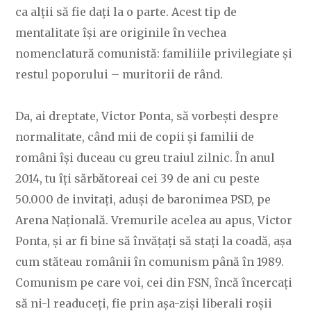
ca alții să fie dați la o parte. Acest tip de
mentalitate își are originile în vechea
nomenclatură comunistă: familiile privilegiate și
restul poporului – muritorii de rând.
Da, ai dreptate, Victor Ponta, să vorbești despre
normalitate, când mii de copii și familii de
români își duceau cu greu traiul zilnic. În anul
2014, tu îți sărbătoreai cei 39 de ani cu peste
50.000 de invitați, aduși de baronimea PSD, pe
Arena Națională. Vremurile acelea au apus, Victor
Ponta, și ar fi bine să învățați să stați la coadă, așa
cum stăteau românii în comunism până în 1989.
Comunism pe care voi, cei din FSN, încă încercați
să ni-l readuceți, fie prin așa-ziși liberali roșii