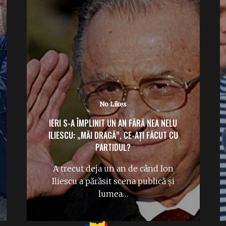
No Likes
IERI S-A ÎMPLINIT UN AN FĂRĂ NEA NELU
ILIESCU: „MĂI DRAGĂ”, CE-AȚI FĂCUT CU
PARTIDUL?
A trecut deja un an de când Ion
Iliescu a părăsit scena publică și
lumea…