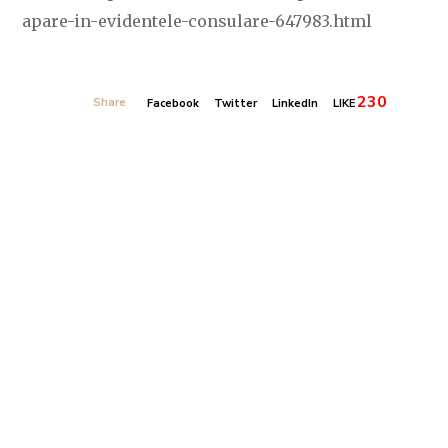
apare-in-evidentele-consulare-647983.html
230
Share
Facebook
Twitter
LinkedIn
LIKE
Banner