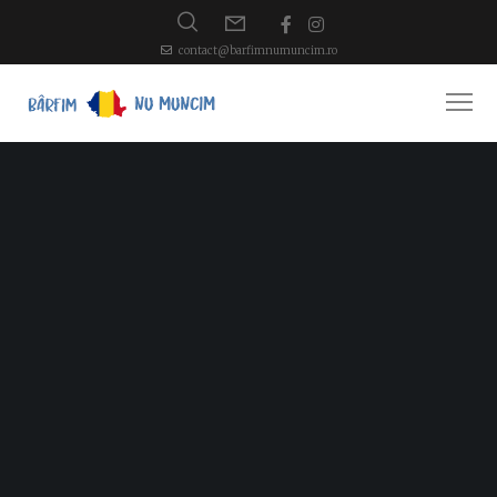
contact@barfimnumuncim.ro