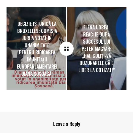
DECIZIE ISTORICĂ LA
ELENA UDREA,
BRUXELLES: COMISIA
REACȚIE DUPĂ
JURI A VOTAT ÎN
SUCCESUL LUI
UNANIMITATE
PETER MAGYAR:
PENTRU RIDICAREA
„HAI, GOLIȚI-VĂ
IMUNITĂȚII
BUZUNARELE CĂ E
EUROPARLAMENTAREI
LIBER LA COTIZAT!”
DIANA ȘOȘOACĂ.
Leave a Reply