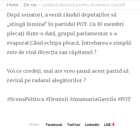
Home
De ras
Lovitură decisivă pentru Anamaria Gavrilă!
După senatori, a venit rândul deputaților să
„stingă lumina” în partidul POT. Cu 10 membri
plecați dintr-o dată, grupul parlamentar s-a
evaporat.​Când echipa pleacă, întrebarea e simplă:
este de vină direcția sau căpitanul ?
Voi ce credeți, mai are vreo șansă acest partid să
revină pe radarul alegătorilor ?
​#ScenaPolitica #Demisii #AnamariaGavrila #POT
4
Share
Facebook
Twitter
LinkedIn
LIKE