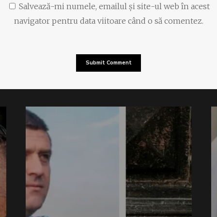
Salvează-mi numele, emailul și site-ul web în acest
navigator pentru data viitoare când o să comentez.