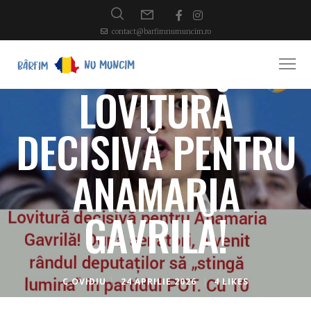
contact@barfimnumuncim.ro
LOVITURĂ
DECISIVĂ PENTRU
ANAMARIA
GAVRILĂ!
C OVIDIU
24 APRILIE 2026
4 LIKES