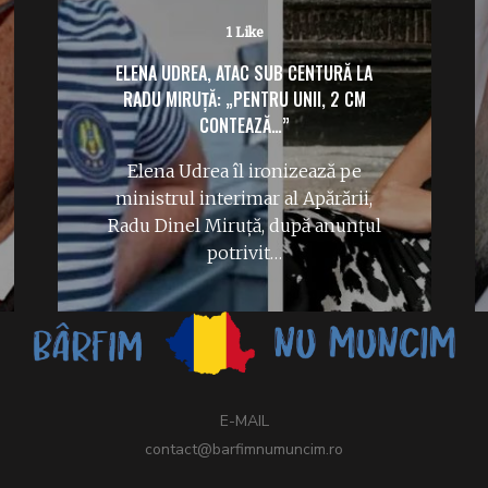
1 Like
ELENA UDREA, ATAC SUB CENTURĂ LA
RADU MIRUȚĂ: „PENTRU UNII, 2 CM
CONTEAZĂ…”
Elena Udrea îl ironizează pe
ministrul interimar al Apărării,
Radu Dinel Miruță, după anunțul
potrivit…
E-MAIL
contact@barfimnumuncim.ro