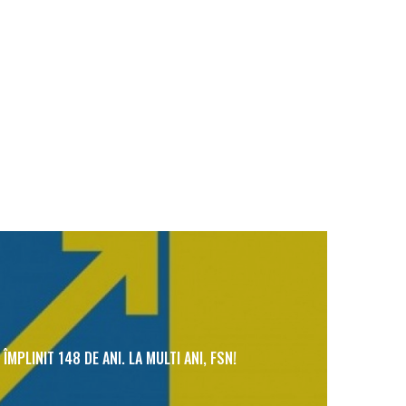
A ÎMPLINIT 148 DE ANI. LA MULTI ANI, FSN!