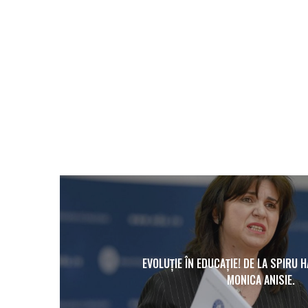
EVOLUȚIE ÎN EDUCAȚIE! DE LA SPIRU H
MONICA ANISIE.