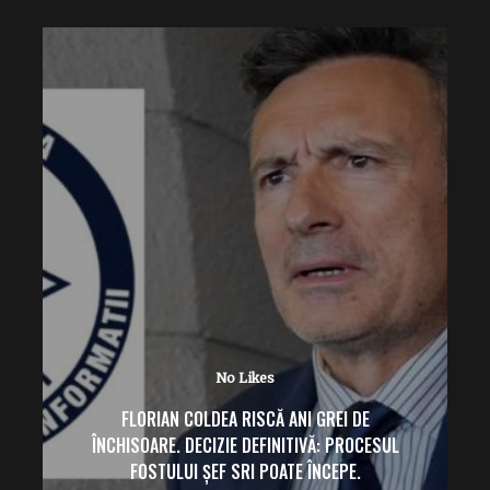
No Likes
ÎPS TEODOSIE PETRESCU („MACHE”) FACE
RUGĂCIUNI PE CÂMP PENTRU PLOAIE.