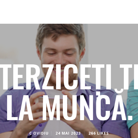
TERZICEȚI 
LA MUNCĂ.
C OVIDIU
24 MAI 2023
266 LIKES