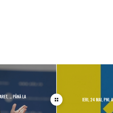
ARET, … PÂNĂ LA
IERI, 24 MAI, PNL 