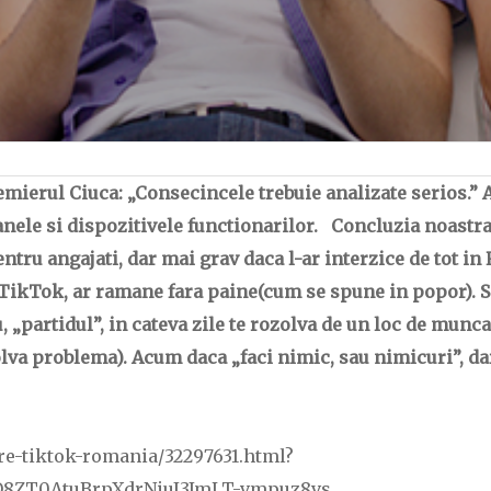
ierul Ciuca: „Consecincele trebuie analizate serios.” 
anele si dispozitivele functionarilor. Concluzia noastra
pentru angajati, dar mai grav daca l-ar interzice de to
TikTok, ar ramane fara paine(cum se spune in popor). Sa
 „partidul”, in cateva zile te rozolva de un loc de munc
zolva problema). Acum daca „faci nimic, sau nimicuri”, d
ere-tiktok-romania/32297631.html?
8ZT0AtuBrpXdrNiuJ3JmLT-vmpuz8vs