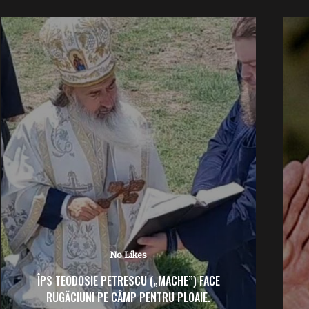
No Likes
IERI S-A ÎMPLINIT UN AN FĂRĂ NEA NELU
ILIESCU: „MĂI DRAGĂ”, CE-AȚI FĂCUT CU
PARTIDUL?