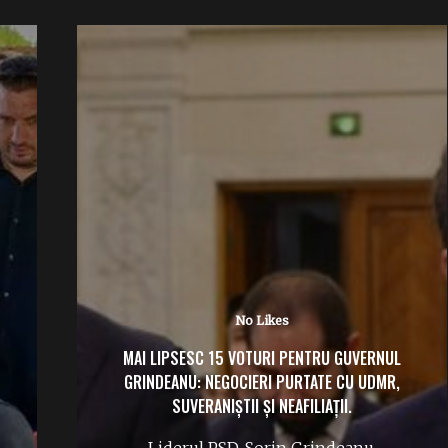
No Likes
FLORIAN COLDEA RISCĂ ANI GREI DE
ÎNCHISOARE. DECIZIE DEFINITIVĂ: PROCESUL
FOSTULUI ȘEF SRI POATE ÎNCEPE.