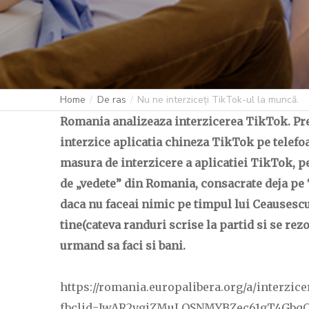
Home
De ras
Nu ne interziceți TikTok-ul la muncă.
Romania analizeaza interzicerea TikTok. Prem
interzice aplicatia chineza TikTok pe telefo
masura de interzicere a aplicatiei TikTok, 
de „vedete” din Romania, consacrate deja pe 
daca nu faceai nimic pe timpul lui Ceausescu,
tine(cateva randuri scrise la partid si se re
urmand sa faci si bani.
https://romania.europalibera.org/a/interzic
fbclid=IwAR2vgiZMuLOSNMYBZec61gT4GbqQ