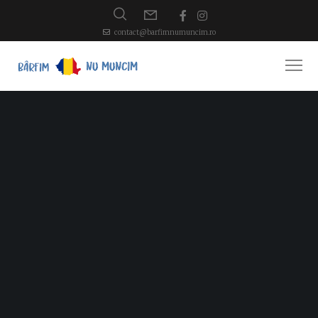
contact@barfimnumuncim.ro