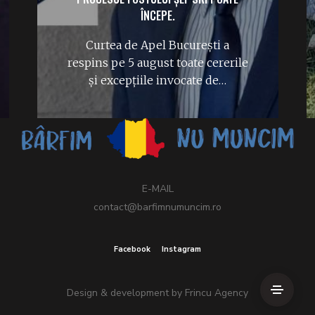
ÎNCEPE.
Curtea de Apel București a
respins pe 5 august toate cererile
și excepțiile invocate de…
E-MAIL
contact@barfimnumuncim.ro
Facebook
Instagram
Design & development by
Frincu Agency