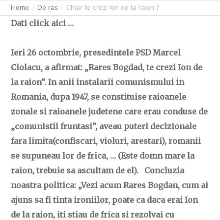
Home
De ras
Chiar te crezi Ion de la raion ?
Dati click aici …
Ieri 26 octombrie, presedintele PSD Marcel
Ciolacu, a afirmat: „Rares Bogdad, te crezi Ion de
la raion”. In anii instalarii comunismului in
Romania, dupa 1947, se constituise raioanele
zonale si raioanele judetene care erau conduse de
„comunistii fruntasi”, aveau puteri decizionale
fara limita(confiscari, violuri, arestari), romanii
se supuneau lor de frica, … (Este domn mare la
raion, trebuie sa ascultam de el). Concluzia
noastra politica: „Vezi acum Rares Bogdan, cum ai
ajuns sa fi tinta ironiilor, poate ca daca erai Ion
de la raion, iti stiau de frica si rezolvai cu