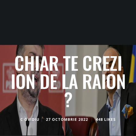
CHIAR TE CREZI
ION DE LA RAION
?
C OVIDIU
27 OCTOMBRIE 2022
448 LIKES