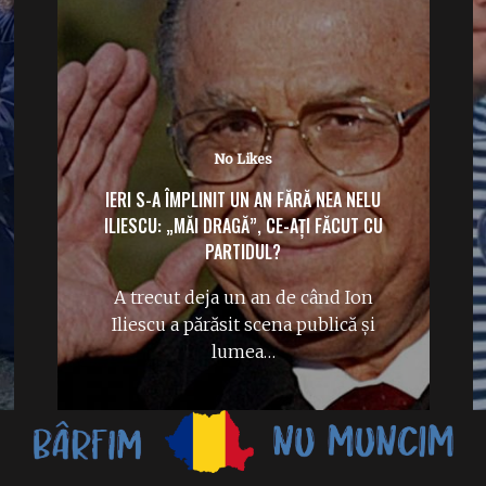
No Likes
IERI S-A ÎMPLINIT UN AN FĂRĂ NEA NELU
ILIESCU: „MĂI DRAGĂ”, CE-AȚI FĂCUT CU
PARTIDUL?
A trecut deja un an de când Ion
Iliescu a părăsit scena publică și
lumea…