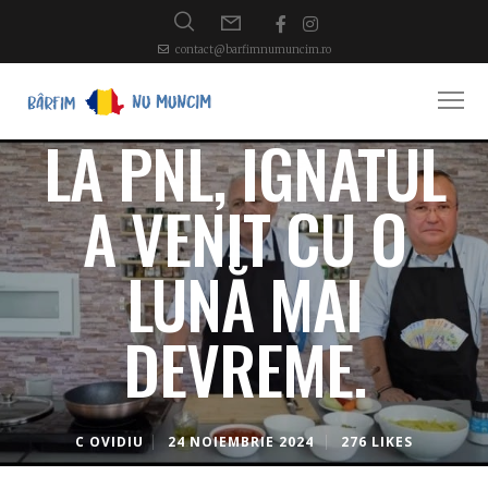
contact@barfimnumuncim.ro
LA PNL, IGNATUL
A VENIT CU O
LUNĂ MAI
DEVREME.
C OVIDIU
24 NOIEMBRIE 2024
276 LIKES