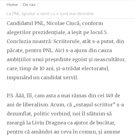
Home
De ras
La PNL, Ignatul a venit cu o lună mai devreme.
Candidatul PNL, Nicolae Ciucă, conform
alegerilor prezidențiale, a ieșit pe locul 5.
Concluzia noastră: Scriitorule, atât s-a putut, din
păcate, pentru PNL. Aici s-a ajuns din cauza
ambițiilor unui președinte egoist și neascultător,
care, timp de 10 ani, și-a trădat electoratul,
impunând un candidat servil.
P.S. Ăăă, îîî, cam asta a mai rămas din cei 149 de
ani de liberalism. Acum, că „ostașul scriitor” s-a
dezumflat, politic vorbind, noi îl sfătuim să
meargă la Liviu Dragnea ca ajutor de bucătar,
pentru că amândoi au ceva în comun, și anume