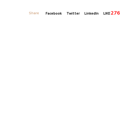
276
Share
Facebook
Twitter
LinkedIn
LIKE
Banner