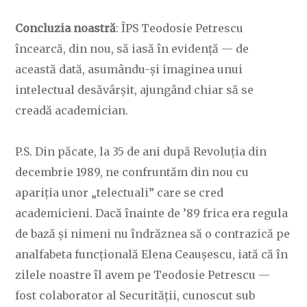
Concluzia noastră
: ÎPS Teodosie Petrescu
încearcă, din nou, să iasă în evidență — de
această dată, asumându-și imaginea unui
intelectual desăvârșit, ajungând chiar să se
creadă academician.
P.S. Din păcate, la 35 de ani după Revoluția din
decembrie 1989, ne confruntăm din nou cu
apariția unor „telectuali” care se cred
academicieni. Dacă înainte de ’89 frica era regula
de bază și nimeni nu îndrăznea să o contrazică pe
analfabeta funcțională Elena Ceaușescu, iată că în
zilele noastre îl avem pe Teodosie Petrescu —
fost colaborator al Securității, cunoscut sub