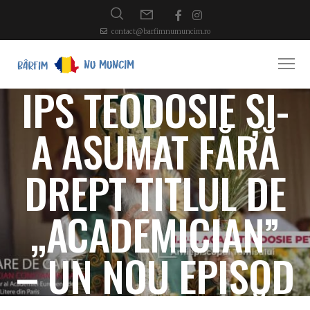
contact@barfimnumuncim.ro
IPS TEODOSIE ȘI-
A ASUMAT FĂRĂ
DREPT TITLUL DE
„ACADEMICIAN”
– UN NOU EPISOD