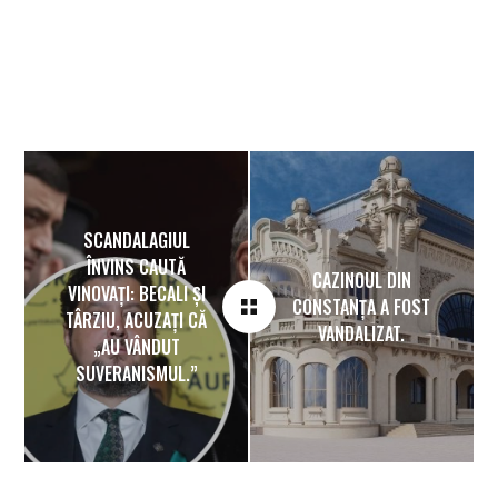
SCANDALAGIUL
ÎNVINS CAUTĂ
CAZINOUL DIN
VINOVAȚI: BECALI ȘI
CONSTANȚA A FOST
TÂRZIU, ACUZAȚI CĂ
VANDALIZAT.
„AU VÂNDUT
SUVERANISMUL.”