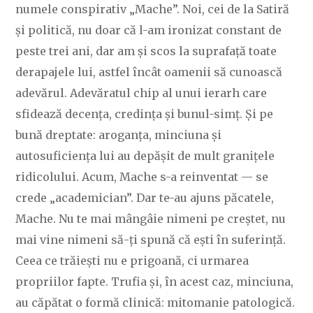
numele conspirativ „Mache”. Noi, cei de la Satiră
și politică, nu doar că l-am ironizat constant de
peste trei ani, dar am și scos la suprafață toate
derapajele lui, astfel încât oamenii să cunoască
adevărul. Adevăratul chip al unui ierarh care
sfidează decența, credința și bunul-simț. Și pe
bună dreptate: aroganța, minciuna și
autosuficiența lui au depășit de mult granițele
ridicolului. Acum, Mache s-a reinventat — se
crede „academician”. Dar te-au ajuns păcatele,
Mache. Nu te mai mângâie nimeni pe creștet, nu
mai vine nimeni să-ți spună că ești în suferință.
Ceea ce trăiești nu e prigoană, ci urmarea
propriilor fapte. Trufia și, în acest caz, minciuna,
au căpătat o formă clinică: mitomanie patologică.