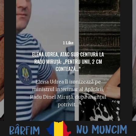
1 Like
ELENA UDREA, ATAC SUB CENTURĂ LA
RADU MIRUȚĂ: „PENTRU UNII, 2 CM
CONTEAZĂ…”
Elena Udrea îl ironizează pe
ministrul interimar al Apărării,
Radu Dinel Miruță, după anunțul
potrivit…