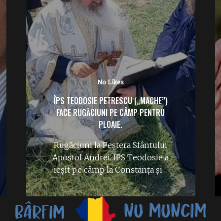
No Likes
ÎPS TEODOSIE PETRESCU („MACHE”)
FACE RUGĂCIUNI PE CÂMP PENTRU
PLOAIE.
Rugăciuni la Peștera Sfântului
Apostol Andrei. ÎPS Teodosie a
ieșit pe câmp la Constanța și…