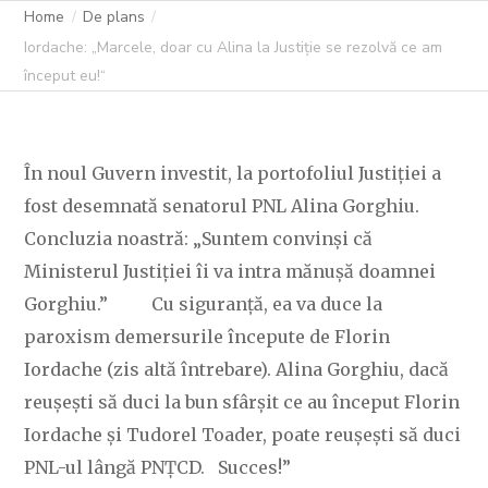
ÎNCEPUT EU!“
Home
De plans
Iordache: „Marcele, doar cu Alina la Justiție se rezolvă ce am
început eu!“
C OVIDIU
16 IUNIE 2023
271 LIKES
În noul Guvern investit, la portofoliul Justiției a
fost desemnată senatorul PNL Alina Gorghiu.
Concluzia noastră: „Suntem convinși că
Ministerul Justiției îi va intra mănușă doamnei
Gorghiu.” Cu siguranță, ea va duce la
paroxism demersurile începute de Florin
Iordache (zis altă întrebare). Alina Gorghiu, dacă
reușești să duci la bun sfârșit ce au început Florin
Iordache și Tudorel Toader, poate reușești să duci
PNL-ul lângă PNȚCD. Succes!”