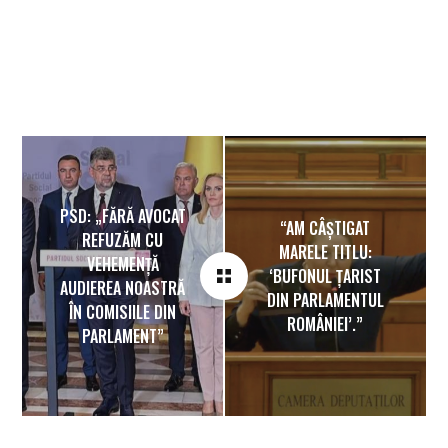
PSD: „FĂRĂ AVOCAT
“AM CÂȘTIGAT
REFUZĂM CU
MARELE TITLU:
VEHEMENȚĂ
‘BUFONUL ȚARIST
AUDIEREA NOASTRĂ
DIN PARLAMENTUL
ÎN COMISIILE DIN
ROMÂNIEI’.”
PARLAMENT”