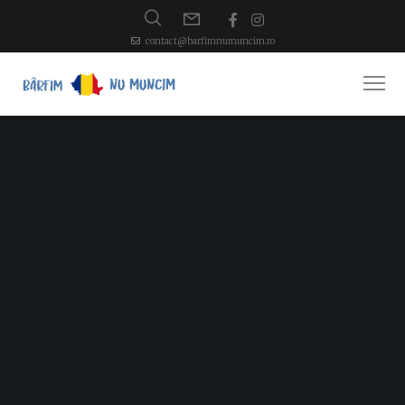
contact@barfimnumuncim.ro