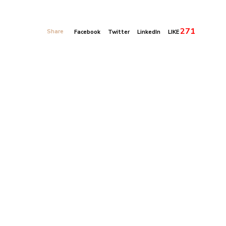
271
Share
Facebook
Twitter
LinkedIn
LIKE
Banner