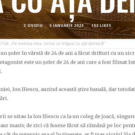
C OVIDIU
5 IANUARIE 2025
153 LIKES
TikTok: „Pe vremea mea, sicriul se trăgea cu ață dentară!”
 șofer în vârstă de 24 de ani a făcut drifturi cu un sicr
otagonist este un șofer de 24 de ani care a fost filmat în
.
ei, Ion Iliescu, auzind această știre banală, dar totodat
ări.
ii se uitau la Ion Iliescu ca la un coleg de joacă, singur
aur masiv, de zici că fusese făcut să rămână pe loc pentr
cât de puternic era el în tinerețe, ar fi tras sicriul ăla d