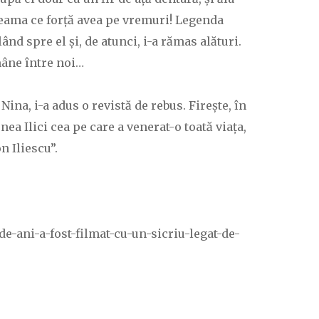
 seama ce forță avea pe vremuri! Legenda
nd spre el și, de atunci, i-a rămas alături.
mâne între noi…
ina, i-a adus o revistă de rebus. Firește, în
ea Ilici cea pe care a venerat-o toată viața,
n Iliescu”.
e-ani-a-fost-filmat-cu-un-sicriu-legat-de-