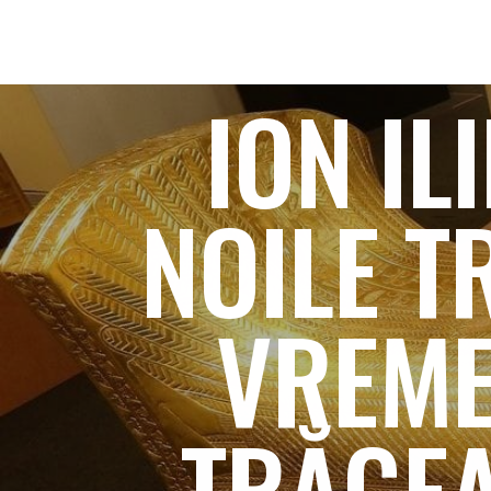
ION IL
NOILE T
VREME
TRĂGEA