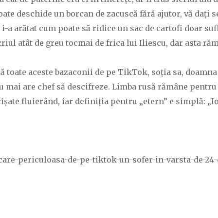
ă poate deschide un borcan de zacuscă fără ajutor, vă dați
-a arătat cum poate să ridice un sac de cartofi doar suflâ
iul atât de greu tocmai de frica lui Iliescu, dar asta ră
ă toate aceste bazaconii de pe TikTok, soția sa, doamna N
nu mai are chef să descifreze. Limba rusă rămâne pentru n
șate fluierând, iar definiția pentru „etern” e simplă: „Io
care-periculoasa-de-pe-tiktok-un-sofer-in-varsta-de-24-d