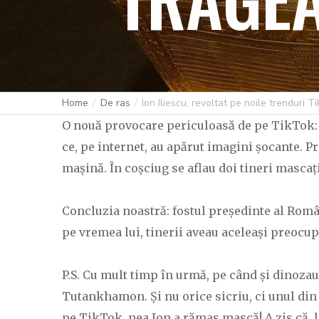
Home
De ras
Ion Iliescu, revoltat pe noile trenduri 
O nouă provocare periculoasă de pe TikTok: un
ce, pe internet, au apărut imagini șocante. Pr
mașină. În coșciug se aflau doi tineri mascați
Concluzia noastră: fostul președinte al Români
pe vremea lui, tinerii aveau aceleași preocup
P.S. Cu mult timp în urmă, pe când și dinozaur
Tutankhamon. Și nu orice sicriu, ci unul din 
pe TikTok, nea Ion a rămas mască! A zis că, la 