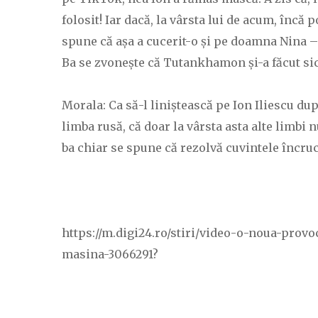
folosit! Iar dacă, la vârsta lui de acum, înc
spune că așa a cucerit-o și pe doamna Nina – i
Ba se zvonește că Tutankhamon și-a făcut sicr
Morala: Ca să-l liniștească pe Ion Iliescu dup
limba rusă, că doar la vârsta asta alte limbi 
ba chiar se spune că rezolvă cuvintele încruci
https://m.digi24.ro/stiri/video-o-noua-provo
masina-3066291?