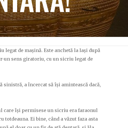
iu legat de mașină. Este anchetă la Iași după
tr-un sens giratoriu, cu un sicriu legat de
ă sinistră, a încercat să își amintească dacă,
ul care își permisese un sicriu era faraonul
u totdeauna. Ei bine, când a văzut faza asta
upă el doar cu un fir de ață dentară, și ăla