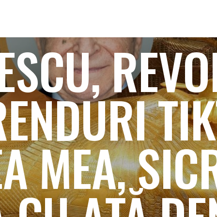
IESCU, REVO
RENDURI TIK
A MEA, SICR
 CU AȚĂ DE