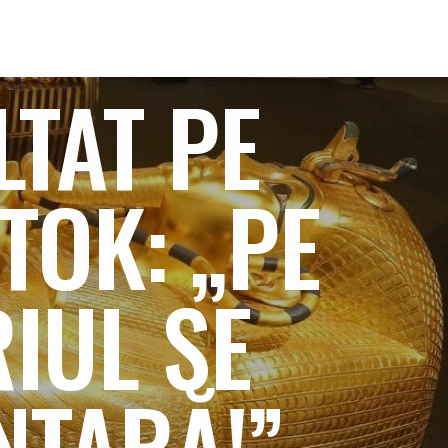
LTAT PE
TOK: „PE
IUL SE
NTARĂ!”