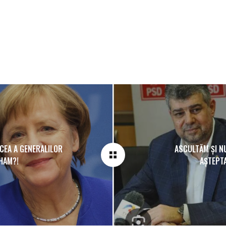
 CEA A GENERALILOR
ASCULTĂM ȘI NU
AHAM?!
AȘTEPT