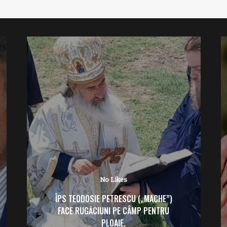
No Likes
ÎPS TEODOSIE PETRESCU („MACHE”)
FACE RUGĂCIUNI PE CÂMP PENTRU
PLOAIE.