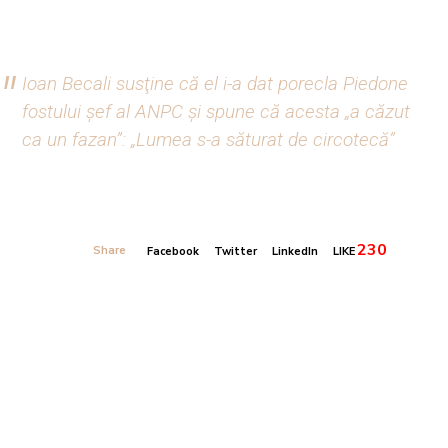
Ioan Becali susţine că el i-a dat porecla Piedone
fostului şef al ANPC şi spune că acesta „a căzut
ca un fazan”: „Lumea s-a săturat de circotecă”
230
Share
Facebook
Twitter
LinkedIn
LIKE