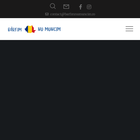
contact@barfimnumuncim.ro