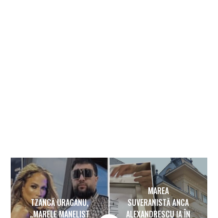
Banner
MAREA
TZANCĂ URAGANU,
SUVERANISTĂ ANCA
„MARELE MANELIST
ALEXANDRESCU IA ÎN