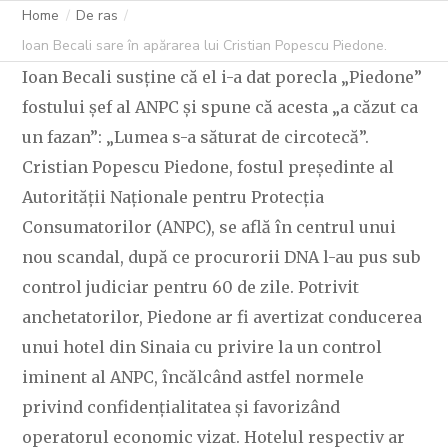
PIEDONE.
Home
De ras
Ioan Becali sare în apărarea lui Cristian Popescu Piedone.
Ioan Becali susține că el i-a dat porecla „Piedone”
C OVIDIU
30 IULIE 2025
230 LIKES
fostului șef al ANPC și spune că acesta „a căzut ca
un fazan”: „Lumea s-a săturat de circotecă”.
Cristian Popescu Piedone, fostul președinte al
Autorității Naționale pentru Protecția
Consumatorilor (ANPC), se află în centrul unui
nou scandal, după ce procurorii DNA l-au pus sub
control judiciar pentru 60 de zile. Potrivit
anchetatorilor, Piedone ar fi avertizat conducerea
unui hotel din Sinaia cu privire la un control
iminent al ANPC, încălcând astfel normele
privind confidențialitatea și favorizând
operatorul economic vizat. Hotelul respectiv ar