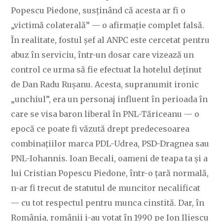
Popescu Piedone, susținând că acesta ar fi o
„victimă colaterală” — o afirmație complet falsă.
În realitate, fostul șef al ANPC este cercetat pentru
abuz în serviciu, într-un dosar care vizează un
control ce urma să fie efectuat la hotelul deținut
de Dan Radu Rușanu. Acesta, supranumit ironic
„unchiul”, era un personaj influent în perioada în
care se visa baron liberal în PNL-Tăriceanu — o
epocă ce poate fi văzută drept predecesoarea
combinațiilor marca PDL-Udrea, PSD-Dragnea sau
PNL-Iohannis. Ioan Becali, oameni de teapa ta și a
lui Cristian Popescu Piedone, într-o țară normală,
n-ar fi trecut de statutul de muncitor necalificat
— cu tot respectul pentru munca cinstită. Dar, în
România, românii i-au votat în 1990 pe Ion Iliescu