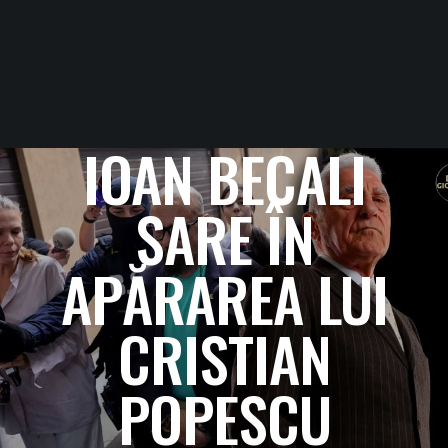
IOAN BECALI
SARE ÎN
APĂRAREA LUI
CRISTIAN
POPESCU