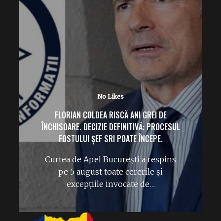
No Likes
ÎPS TEODOSIE PETRESCU („MACHE”) FACE
RUGĂCIUNI PE CÂMP PENTRU PLOAIE.
Rugăciuni la Peștera Sfântului
Apostol Andrei. ÎPS Teodosie a ieșit
pe câmp la Constanța și…