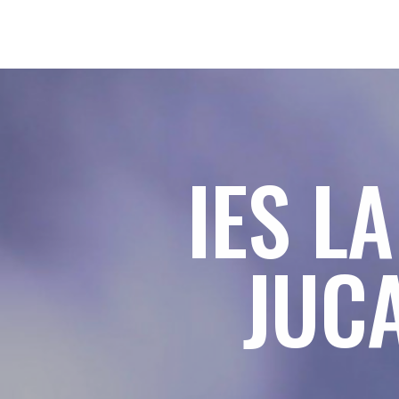
IES L
JUC