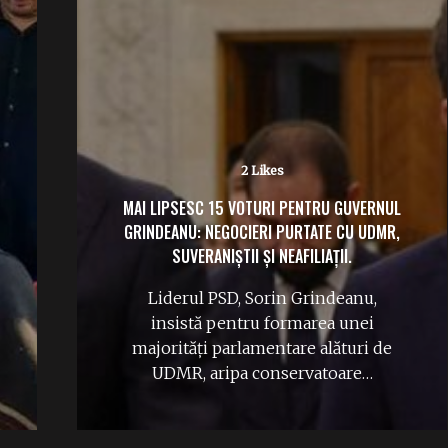
No Likes
L
,
FLORIAN COLDEA RISCĂ ANI GREI DE
ÎNCHISOARE. DECIZIE DEFINITIVĂ: PROCESUL
FOSTULUI ȘEF SRI POATE ÎNCEPE.
Curtea de Apel București a respins
pe 5 august toate cererile și
excepțiile invocate de…