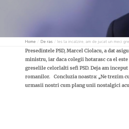
Home
De ras
Ies la incalzire, am de jucat un meci gr
Presedintele PSD, Marcel Ciolacu, a dat asigur
ministru, iar daca colegii hotarasc ca el est
greselile celorlalti sefi PSD. Deja am ince
romanilor. Concluzia noastra: „Ne trezim cu 
urmasii nostri cum plang unii nostalgici acu