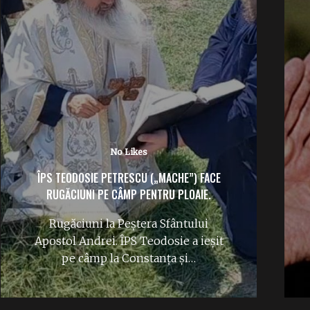
No Likes
IERI S-A ÎMPLINIT UN AN FĂRĂ NEA NELU
ILIESCU: „MĂI DRAGĂ”, CE-AȚI FĂCUT CU
PARTIDUL?
A trecut deja un an de când Ion
Iliescu a părăsit scena publică și
lumea…