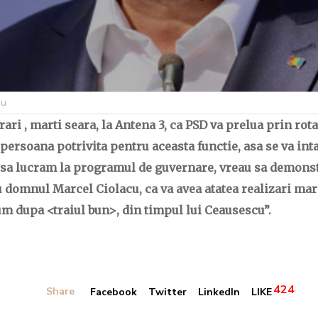
eu
ari , marti seara, la Antena 3, ca PSD va prelua prin rot
e persoana potrivita pentru aceasta functie, asa se va in
put sa lucram la programul de guvernare, vreau sa demon
domnul Marcel Ciolacu, ca va avea atatea realizari mare
m dupa <traiul bun>, din timpul lui Ceausescu”.
424
Share
Facebook
Twitter
LinkedIn
LIKE