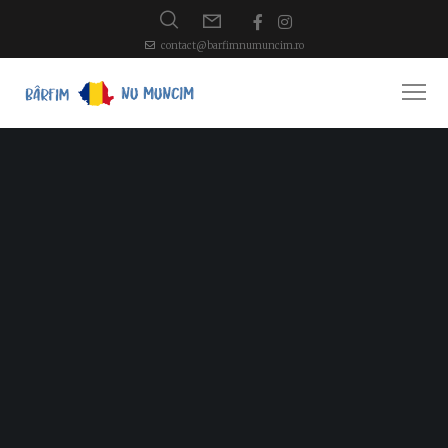
contact@barfimnumuncim.ro