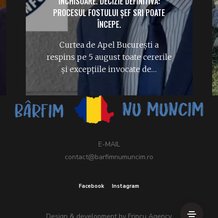
ÎNCHISOARE. DECIZIE DEFINITIVĂ:
PROCESUL FOSTULUI ȘEF SRI POATE
ÎNCEPE.
Curtea de Apel București a
respins pe 5 august toate cererile
și excepțiile invocate de…
E-MAIL
contact@barfimnumuncim.ro
Facebook
Instagram
Design & development by
Frincu Agency