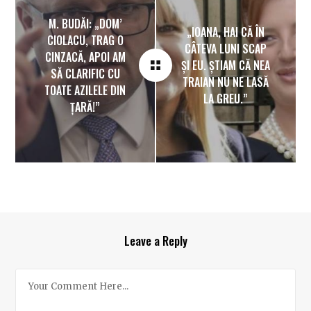
M. BUDĂI: „DOM’
„IOANA, HAI CĂ ÎN
CIOLACU, TRAG O
CÂTEVA LUNI SCAP
CINZACĂ, APOI AM
ȘI EU. ȘTIAM CĂ NEA
SĂ CLARIFIC CU
TRAIAN NU NE LASĂ
TOATE AZILELE DIN
LA GREU.”
ȚARĂ!”
Leave a Reply