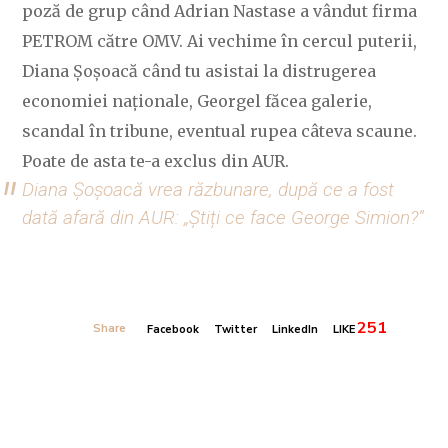
poză de grup când Adrian Nastase a vândut firma
PETROM către OMV. Ai vechime în cercul puterii,
Diana Șoșoacă când tu asistai la distrugerea
economiei naționale, Georgel făcea galerie,
scandal în tribune, eventual rupea câteva scaune.
Poate de asta te-a exclus din AUR.
Diana Șoșoacă vrea răzbunare, după ce a fost
dată afară din AUR: „Știți ce face George Simion?”
251
Share
Facebook
Twitter
LinkedIn
LIKE