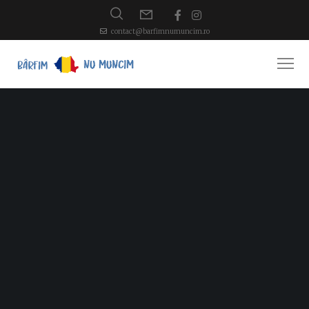
contact@barfimnumuncim.ro