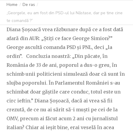
COMANDĂ ?”
Home
De ras
„Georgele, eu am fost din PSD-ul lui Năstase, dar pe tine cine
te comandă ?”
Diana Șoșoacă vrea răzbunare după ce a fost dată
C OVIDIU
11 IULIE 2023
251 LIKES
afară din AUR: „Știți ce face George Simion?”
George ascultă comanda PSD și PNL, deci „la
ordin”. Concluzia noastră: „Din păcate, în
România de 33 de ani, poporul a dus-o greu, în
schimb unii politicieni simulează doar că sunt în
slujba poporului. În Parlamentul României s-au
schimbat doar găștile care conduc, totul este un
circ ieftin.” Diana Șoșoacă, dacă ai vrea să fii
crezută, de ce nu ai sărit să-i muști pe cei de la
OMV, precum ai făcut acum 2 ani cu jurnalistul
italian? Chiar ai ieșit bine, erai veselă în acea