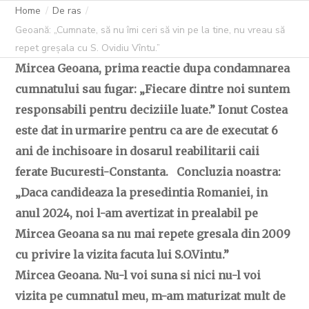
Home
De ras
Geoană: „Cumnate, să nu îmi ceri să vin pe la tine, nu vreau să
repet greșala cu S. Ovidiu Vîntu.”
Mircea Geoana, prima reactie dupa condamnarea
cumnatului sau fugar: „Fiecare dintre noi suntem
responsabili pentru deciziile luate.” Ionut Costea
este dat in urmarire pentru ca are de executat 6
ani de inchisoare in dosarul reabilitarii caii
ferate Bucuresti-Constanta. Concluzia noastra:
„Daca candideaza la presedintia Romaniei, in
anul 2024, noi l-am avertizat in prealabil pe
Mircea Geoana sa nu mai repete gresala din 2009
cu privire la vizita facuta lui S.O.Vintu.”
Mircea Geoana. Nu-l voi suna si nici nu-l voi
vizita pe cumnatul meu, m-am maturizat mult de