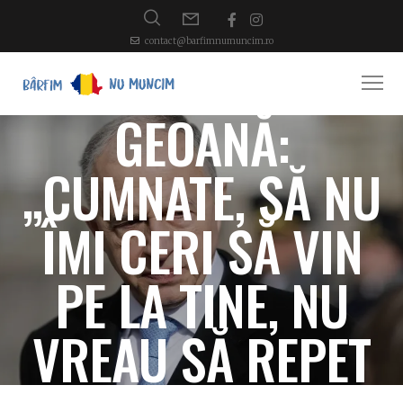
contact@barfimnumuncim.ro
GEOANĂ:
„CUMNATE, SĂ NU
ÎMI CERI SĂ VIN
PE LA TINE, NU
VREAU SĂ REPET