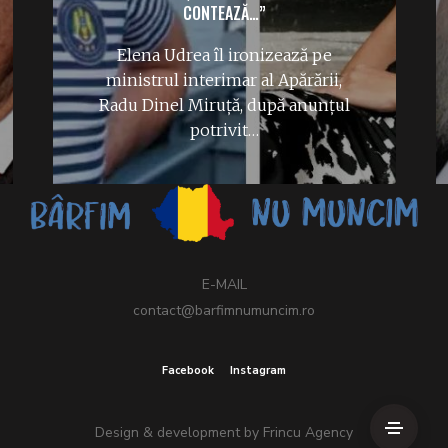
CONTEAZĂ…”
Elena Udrea îl ironizează pe
ministrul interimar al Apărării,
Radu Dinel Miruță, după anunțul
potrivit…
E-MAIL
contact@barfimnumuncim.ro
Facebook
Instagram
Design & development by
Frincu Agency