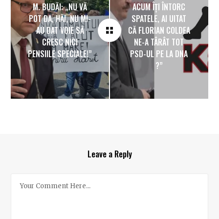
M. BUDĂI: „NU VĂ
ACUM ÎȚI ÎNTORC
POT DA, HĂI, NU MI-
SPATELE, AI UITAT
AU DAT VOIE SĂ
CĂ FLORIAN COLDEA
CRESC NICI
NE-A TÂRÂT TOT
PENSIILE SPECIALE!”
PSD-UL PE LA DNA
?”
Leave a Reply