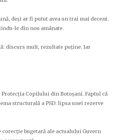
ani.
nă, deși ar fi putut avea un trai mai decent.
fiindu-le din nou amânate.
: discurs mult, rezultate puține. Iar
u Protecția Copilului din Botoșani. Faptul că
ema structurală a PSD: lipsa unei rezerve
e corecție bugetară ale actualului Guvern