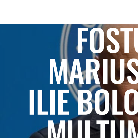
FOST
MARIUS
ILIE BOL
MULȚUM