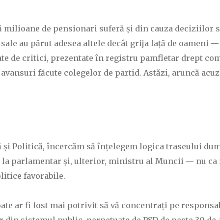
ă milioane de pensionari suferă și din cauza deciziilor 
 sale au părut adesea altele decât grija față de oameni 
ate de critici, prezentate în registru pamfletar drept c
 avansuri făcute colegelor de partid. Astăzi, aruncă acuz
 și Politică, încercăm să înțelegem logica traseului dum
la parlamentar și, ulterior, ministru al Muncii — nu ca r
litice favorabile.
poate ar fi fost mai potrivit să vă concentrați pe responsab