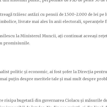
r din sistemul public, perpetuate de PSD de peste 30 de 
eagă trăiesc astăzi cu pensii de 1.500–2.000 de lei pe lu
imbolice, livrate mai ales în anii electorali, speranțele 
ilescu la Ministerul Muncii, ați continuat aceeași rețetă
cu promisiunile.
list politic și economic, ai fost șofer la Direcția pentr
mai puțin despre meritele tale și mai mult despre probl
ntre risipa bugetară din guvernarea Ciolacu și măsurile d