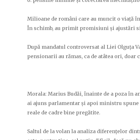
o: pensiile minime și corectarea inechitățilo
Milioane de români care au muncit o viață într
În schimb, au primit promisiuni și ajustări s
După mandatul controversat al Liei Olguța Vas
pensionarii au rămas, ca de atâtea ori, doar 
Morala: Marius Budăi, înainte de a poza în ana
ai ajuns parlamentar și apoi ministru spune 
reale de cadre bine pregătite.
Saltul de la volan la analiza diferențelor di