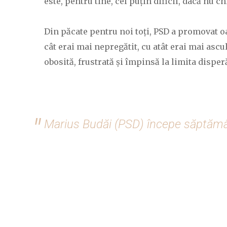
este, pentru tine, cel puțin dificil, dacă nu 
Din păcate pentru noi toți, PSD a promovat o
cât erai mai nepregătit, cu atât erai mai ascu
obosită, frustrată și împinsă la limita disperă
Marius Budăi (PSD) începe săptămâna