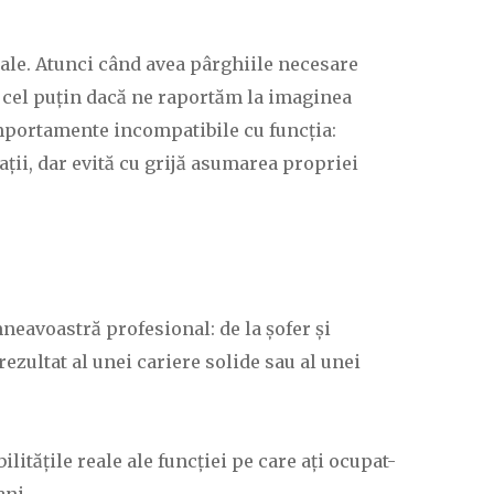
sale. Atunci când avea pârghiile necesare
— cel puțin dacă ne raportăm la imaginea
omportamente incompatibile cu funcția:
ații, dar evită cu grijă asumarea propriei
neavoastră profesional: de la șofer și
ezultat al unei cariere solide sau al unei
ilitățile reale ale funcției pe care ați ocupat-