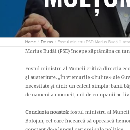
Home
De ras
Fostul ministru PSD Marius Budăi îl atac
Marius Budăi (PSD) începe săptămâna cu tunu
Fostul ministru al Muncii critică direcția ec
și austeritate. „În vremurile «hulite» ale Guv
necesitate și dintr-un calcul simplu: banii 
de oameni au muncit, mii de companii au livr
Concluzia noastră
: fostul ministru al Muncii
Bolojan, cel care încearcă să oprească hemor
constant de-a lungul carierei sale politice.