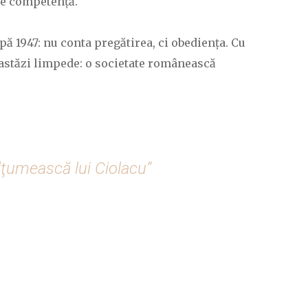
 de competență.
ă 1947: nu conta pregătirea, ci obediența. Cu
ăd astăzi limpede: o societate românească
lţumească lui Ciolacu”