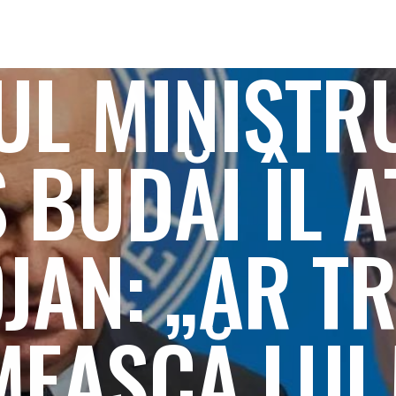
UL MINISTR
 BUDĂI ÎL A
OJAN: „AR TR
EASCĂ LUI