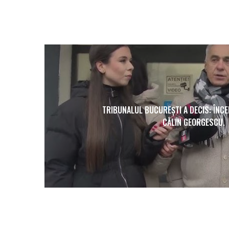
TRIBUNALUL BUCUREȘTI A DECIS: ÎNC
CĂLIN GEORGESCU.