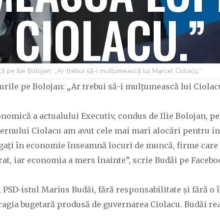
CIOLACU.”
ă pe Ilie Bolojan: „Ar trebui să-i mulțumească lui Marcel Ciolacu.”
C OVIDIU
10 FEBRUARIE 2026
246 LIKES
rile pe Bolojan: „Ar trebui să-i mulțumească lui Ciolac
onomică a actualului Executiv, condus de Ilie Bolojan, p
ernului Ciolacu am avut cele mai mari alocări pentru inve
băgați în economie înseamnă locuri de muncă, firme care
at, iar economia a mers înainte”, scrie Budăi pe Facebo
, PSD-istul Marius Budăi, fără responsabilitate și fără o î
agia bugetară produsă de guvernarea Ciolacu. Budăi reac