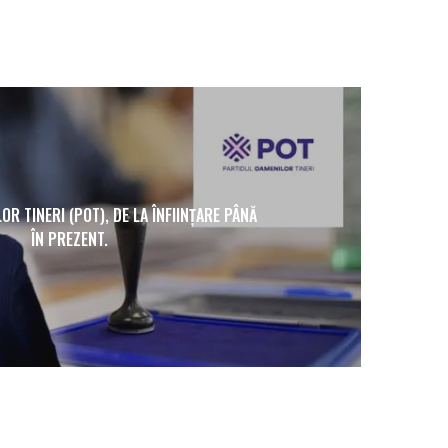
R TINERI (POT), DE LA ÎNFIINȚARE PÂNĂ
ÎN PREZENT.