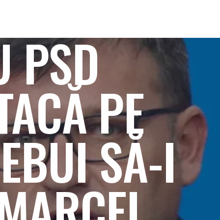
U PSD
TACĂ PE
EBUI SĂ-I
 MARCEL