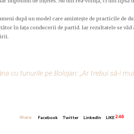
chiar imposibil de înțeles. Nu din rea-voință, ci din lipsă
ameni după un model care amintește de practicile de dup
ltător în fața conducerii de partid. Iar rezultatele se v
rii.
 cu tunurile pe Bolojan: „Ar trebui să-i mu
246
Share
Facebook
Twitter
LinkedIn
LIKE