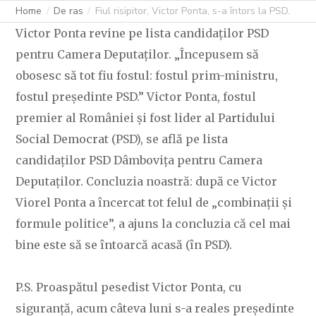
Home
De ras
Fiul risipitor, Victor Ponta, s-a întors la PSD.
Victor Ponta revine pe lista candidaților PSD
pentru Camera Deputaților. „Începusem să
obosesc să tot fiu fostul: fostul prim-ministru,
fostul președinte PSD.” Victor Ponta, fostul
premier al României și fost lider al Partidului
Social Democrat (PSD), se află pe lista
candidaților PSD Dâmbovița pentru Camera
Deputaților. Concluzia noastră: după ce Victor
Viorel Ponta a încercat tot felul de „combinații și
formule politice”, a ajuns la concluzia că cel mai
bine este să se întoarcă acasă (în PSD).
P.S. Proaspătul pesedist Victor Ponta, cu
siguranță, acum câteva luni s-a reales președinte