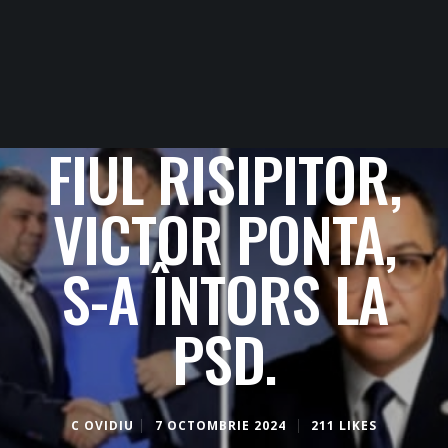
FIUL RISIPITOR,
VICTOR PONTA,
S-A ÎNTORS LA
PSD.
C OVIDIU
7 OCTOMBRIE 2024
211 LIKES