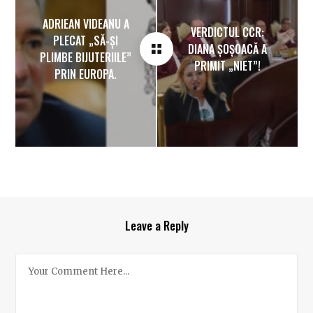
ADRIEAN VIDEANU A
VERDICTUL CCR:
PLECAT „SĂ-ȘI
DIANA ȘOȘOACĂ A
PLIMBE BIJUTERIILE”
PRIMIT „NIET”!
PRIN EUROPA.
Leave a Reply