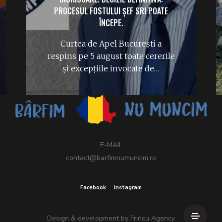
PROCESUL FOSTULUI ȘEF SRI POATE
ÎNCEPE.
Curtea de Apel București a
respins pe 5 august toate cererile
și excepțiile invocate de…
E-MAIL
contact@barfimnumuncim.ro
Facebook
Instagram
Design & development by
Frincu Agency