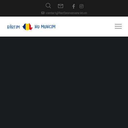
contact@barfimnumuncim.ro