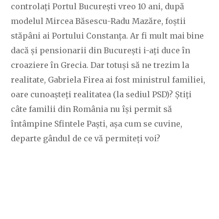
controlați Portul București vreo 10 ani, după
modelul Mircea Băsescu-Radu Mazăre, foștii
stăpâni ai Portului Constanța. Ar fi mult mai bine
dacă și pensionarii din București i-ați duce în
croaziere în Grecia. Dar totuși să ne trezim la
realitate, Gabriela Firea ai fost ministrul familiei,
oare cunoașteți realitatea (la sediul PSD)? Știți
câte familii din România nu își permit să
întâmpine Sfintele Paști, așa cum se cuvine,
departe gândul de ce vă permiteți voi?