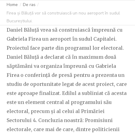
SUDUL
Home
De ras
Firea și Băluță vor să construiască un nou aeroport în sudul
BUCUREȘTIULUI.
Bucureștiului.
Daniel Băluță vrea să construiască împreună cu
Gabriela Firea un aeroport în sudul Capitalei.
Proiectul face parte din programul lor electoral.
C OVIDIU
27 APRILIE 2024
186 LIKES
Daniel Băluță a declarat că în maximum două
săptămâni va organiza împreună cu Gabriela
Firea o conferință de presă pentru a prezenta un
studiu de oportunitate legat de acest proiect, care
este aproape finalizat. Edilul a subliniat că acesta
este un element central al programului său
electoral, precum și al celui al Primăriei
Sectorului 4. Concluzia noastră: Promisiuni
electorale, care mai de care, dintre politicienii