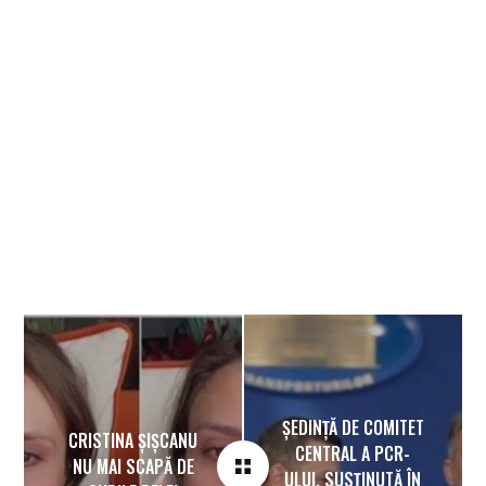
Banner
ȘEDINȚĂ DE COMITET
CRISTINA ȘIȘCANU
CENTRAL A PCR-
NU MAI SCAPĂ DE
ULUI, SUSȚINUTĂ ÎN