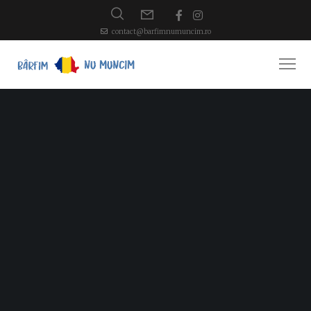
contact@barfimnumuncim.ro